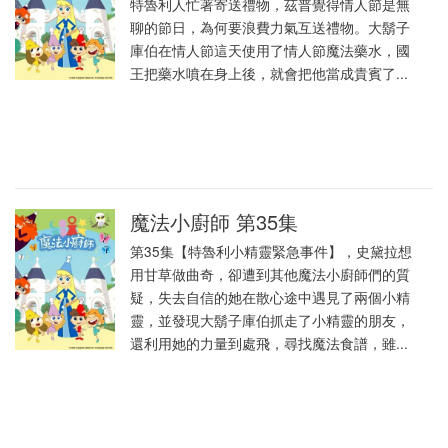
特魯利人忙著寄送禮物，茲普覺得情人節是無
聊的節日，為何要浪費力氣互送禮物。大鬍子
庫伯在情人節這天使用了情人節魔法藥水，國
王把藥水噴在身上後，就會把他當成貴賓了...
魔法小廚師 第35集
第35集【特魯利小精靈緊急事件】，史黛拉想
用甘草做曲奇，卻遭到其他魔法小廚師們的質
疑，失去自信的她在散心途中遇見了兩個小精
靈，並發現大鬍子庫伯抓走了小精靈的朋友，
還利用她的力量到處飛，尋找魔法食譜，雖...