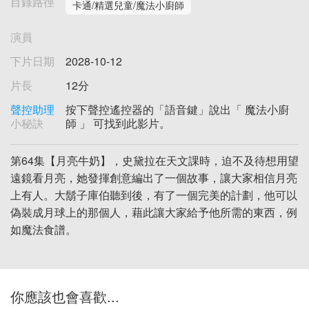
目錄路徑
卡通/精選兒童/魔法小廚師
演員
下片日期
2028-10-12
片長
12分
聲控助理
按下聲控遙控器的「語音鍵」說出「 魔法小廚
小秘訣
師 」 可找到此影片。
第64集【月亮牛奶】，史黛拉在天文課時，迫不及待想用望
遠鏡看月亮，她發揮創意編出了一個故事，讓大家相信月亮
上有人。大鬍子庫伯聽到後，有了一個完美的計劃，他可以
偽裝成月球上的那個人，藉此讓大家給予他所需的東西，例
如魔法食譜。
你應該也會喜歡...