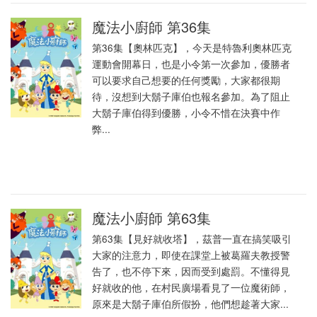
魔法小廚師 第36集
第36集【奧林匹克】，今天是特魯利奧林匹克
運動會開幕日，也是小令第一次參加，優勝者
可以要求自己想要的任何獎勵，大家都很期
待，沒想到大鬍子庫伯也報名參加。為了阻止
大鬍子庫伯得到優勝，小令不惜在決賽中作
弊...
魔法小廚師 第63集
第63集【見好就收塔】，茲普一直在搞笑吸引
大家的注意力，即使在課堂上被葛羅夫教授警
告了，也不停下來，因而受到處罰。不懂得見
好就收的他，在村民廣場看見了一位魔術師，
原來是大鬍子庫伯所假扮，他們想趁著大家...