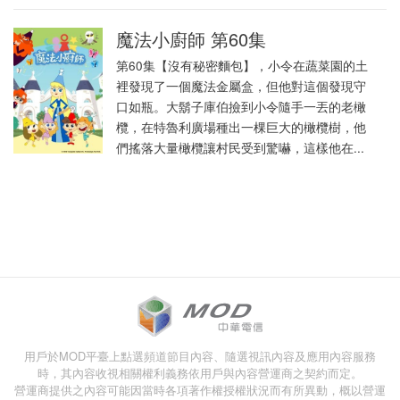
魔法小廚師 第60集
第60集【沒有秘密麵包】，小令在蔬菜園的土
裡發現了一個魔法金屬盒，但他對這個發現守
口如瓶。大鬍子庫伯撿到小令隨手一丟的老橄
欖，在特魯利廣場種出一棵巨大的橄欖樹，他
們搖落大量橄欖讓村民受到驚嚇，這樣他在...
用戶於MOD平臺上點選頻道節目內容、隨選視訊內容及應用內容服務
時，其內容收視相關權利義務依用戶與內容營運商之契約而定。
營運商提供之內容可能因當時各項著作權授權狀況而有所異動，概以營運