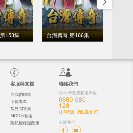
第153集
台灣傳奇 第166集
台灣傳
客服與支援
聯絡我們
24小時免費客服專線
與我們聯絡
0800-080-
下載專區
123
常見問答集
(中華市話、行動直撥123)
MOD神救援
追蹤我們
隱私權保護政策