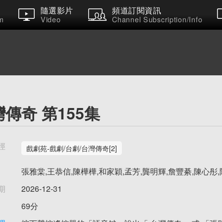
隨選影片
頻道訂閱資訊
m
Video
Channel Subscription/Info
傳奇 第155集
徑
戲劇苑-戲劇/台劇/台灣傳奇[2]
張雅棠,王恭信,陳樺樺,和家穎,孟芳,龔明輝,詹豐綦,陳心彤
期
2026-12-31
69分