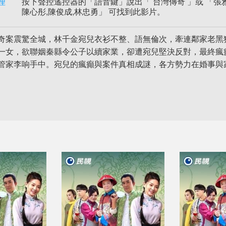
理
按下聲控遙控器的「語音鍵」說出「 台灣傳奇 」或 「張雅棠
陳心彤,陳俊成,林忠勇」 可找到此影片。
奇案震驚全城，林千金宛兒衣衫不整、語無倫次，牽連鄰家老黑
一女，欲聯姻秦縣令公子以續家業，卻遭宛兒堅決反對，最終瘋
管家李响手中。宛兒的瘋癲與案件真相成謎，各方勢力在婚事與