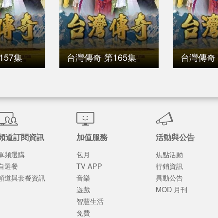
157集
台灣傳奇 第165集
台灣傳奇 
頻道訂閱資訊
加值服務
活動與公告
單頻選購
包月
焦點活動
自選餐
TV APP
行銷資訊
頻道與套餐資訊
音樂
異動公告
遊戲
MOD 月刊
智慧生活
免費