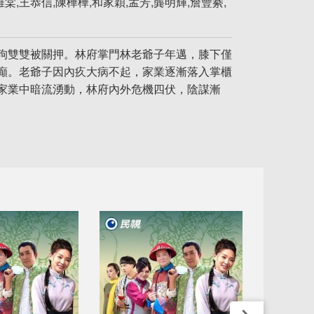
,王恭信,陳樺樺,和家穎,孟芳,龔明輝,詹豐綦,
狗雙雙被關押。林府掌門林老爺子年邁，膝下僅
癲。老爺子因內疚大病不起，家業逐漸落入掌櫃
家業中暗流湧動，林府內外危機四伏，陰謀漸