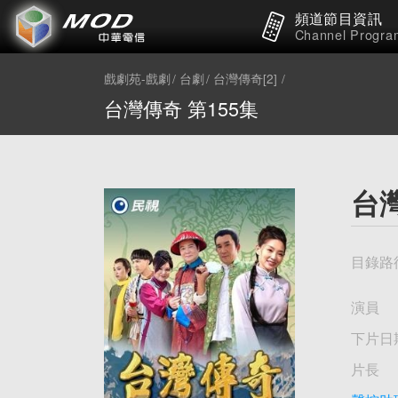
頻道節目資訊
Channel Progra
戲劇苑-戲劇
台劇
台灣傳奇[2]
台灣傳奇 第155集
台灣
目錄路
演員
下片日
片長