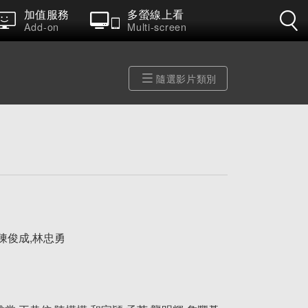
加值服務
多螢線上看
Add-on
Multi-screen
隨選影片類別
,陳俊成,林忠勇