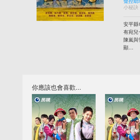
聲控助
小秘訣
安平縣
有宛兒
陳嵐與
顯…
你應該也會喜歡...