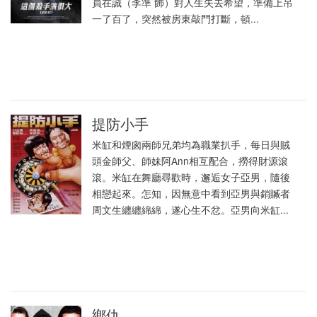
員在誠（李準 飾）對人生失去希望，準備上吊
一了百了，突然被房東敲門打斷，頓...
提防小手
米缸和煙囪兩師兄弟均為職業扒手，每日與賊
頭金師父、師妹阿Ann相互配合，撈得財源滾
滾。米缸在舞廳尋歡時，邂逅女子亞男，隨後
相戀起來。怎知，因無意中看到亞男與銷贓者
周文生纏纏綿綿，遂心生不忿。亞男向米缸...
鄉仇