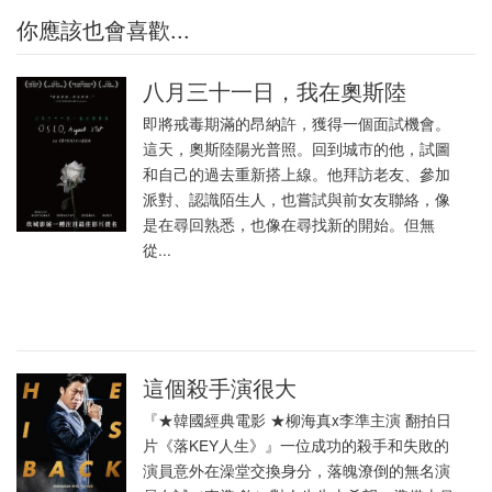
你應該也會喜歡...
八月三十一日，我在奧斯陸
即將戒毒期滿的昂納許，獲得一個面試機會。
這天，奧斯陸陽光普照。回到城市的他，試圖
和自己的過去重新搭上線。他拜訪老友、參加
派對、認識陌生人，也嘗試與前女友聯絡，像
是在尋回熟悉，也像在尋找新的開始。但無
從...
這個殺手演很大
『★韓國經典電影 ★柳海真x李準主演 翻拍日
片《落KEY人生》』一位成功的殺手和失敗的
演員意外在澡堂交換身分，落魄潦倒的無名演