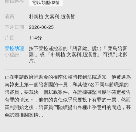
目錄路徑
電影/類型/劇情
演員
朴炯植,文素利,趙漢哲
下片日期
2026-06-25
片長
114分
聲控助理
按下聲控遙控器的「語音鍵」說出「 菜鳥陪審
小秘訣
團 」或 「朴炯植,文素利,趙漢哲」 可找到此影
片。
正在申請政府補助金的權南佑臨時接到法院通知，他被選為
南韓史上第一個陪審團的一員，和其他7名不同年齡職業的
陪審員，要裁決一個弒親案件。在證據確鑿且幾乎確定被告
有罪的情況下，他們的責任似乎只要投下有罪的一票，然而
審判開始之後，陪審員們陸續提出各種出乎意料的問題，甚
至試圖推翻案情…