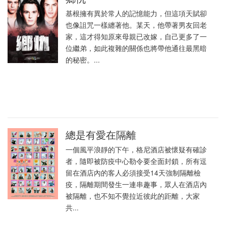
基根擁有異於常人的記憶能力，但這項天賦卻
也像詛咒一樣纏著他。某天，他帶著男友回老
家，這才得知原來母親已改嫁，自己更多了一
位繼弟，如此複雜的關係也將帶他通往最黑暗
的秘密。...
總是有愛在隔離
一個風平浪靜的下午，格尼酒店被懷疑有確診
者，隨即被防疫中心勒令要全面封鎖，所有逗
留在酒店內的客人必須接受14天強制隔離檢
疫，隔離期間發生一連串趣事，眾人在酒店內
被隔離，也不知不覺拉近彼此的距離，大家
共...