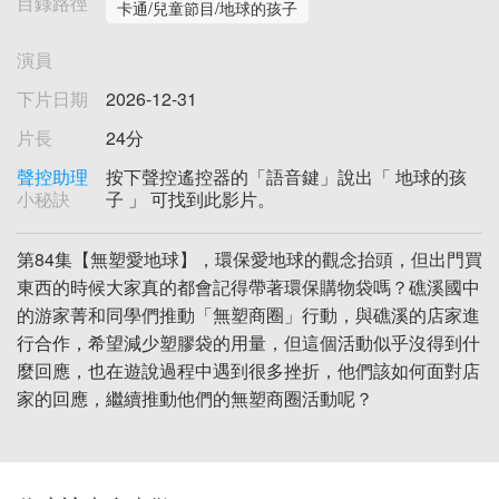
目錄路徑
卡通/兒童節目/地球的孩子
演員
下片日期
2026-12-31
片長
24分
聲控助理
按下聲控遙控器的「語音鍵」說出「 地球的孩
小秘訣
子 」 可找到此影片。
第84集【無塑愛地球】，環保愛地球的觀念抬頭，但出門買
東西的時候大家真的都會記得帶著環保購物袋嗎？礁溪國中
的游家菁和同學們推動「無塑商圈」行動，與礁溪的店家進
行合作，希望減少塑膠袋的用量，但這個活動似乎沒得到什
麼回應，也在遊說過程中遇到很多挫折，他們該如何面對店
家的回應，繼續推動他們的無塑商圈活動呢？