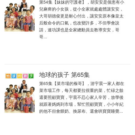
第54集【妹妹的守護者】，胡安安是個患有小
兒麻痺的小女孩，從小全家就處處體讓安安，
大哥胡德俊更是耐心付出，讓安安原本像皇太
后般命令的口氣，也改變許多，不但學會說
請，連功課也是全家總動員去教導安安，哥
哥...
地球的孩子 第65集
第65集【菜市場的褓哥】，游宇晨一家人都在
菜市場工作，每天都要拉很重的菜，忙碌之餘
還要照顧寶寶，宇晨不忍心家人辛苦，放學後
就跟著媽媽到市場，幫忙照顧寶寶，小小年紀
的他不但會餵奶、換尿布、還會哄寶寶睡覺...