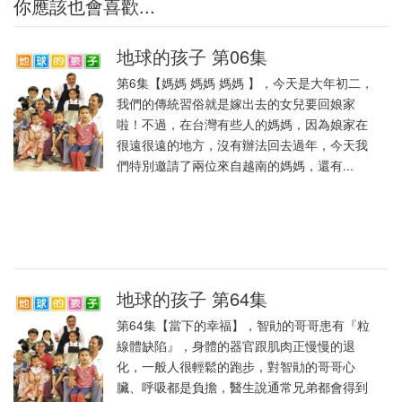
你應該也會喜歡...
地球的孩子 第06集
第6集【媽媽 媽媽 媽媽 】，今天是大年初二，
我們的傳統習俗就是嫁出去的女兒要回娘家
啦！不過，在台灣有些人的媽媽，因為娘家在
很遠很遠的地方，沒有辦法回去過年，今天我
們特別邀請了兩位來自越南的媽媽，還有...
地球的孩子 第64集
第64集【當下的幸福】，智勛的哥哥患有『粒
線體缺陷』，身體的器官跟肌肉正慢慢的退
化，一般人很輕鬆的跑步，對智勛的哥哥心
臟、呼吸都是負擔，醫生說通常兄弟都會得到