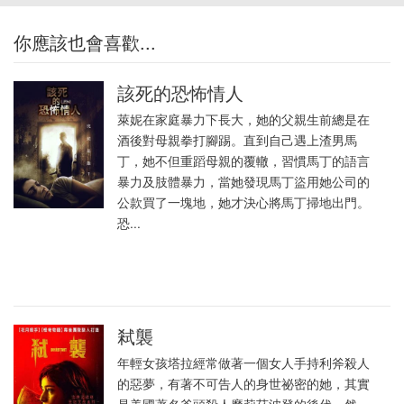
你應該也會喜歡...
該死的恐怖情人
萊妮在家庭暴力下長大，她的父親生前總是在
酒後對母親拳打腳踢。直到自己遇上渣男馬
丁，她不但重蹈母親的覆轍，習慣馬丁的語言
暴力及肢體暴力，當她發現馬丁盜用她公司的
公款買了一塊地，她才決心將馬丁掃地出門。
恐...
弒襲
年輕女孩塔拉經常做著一個女人手持利斧殺人
的惡夢，有著不可告人的身世祕密的她，其實