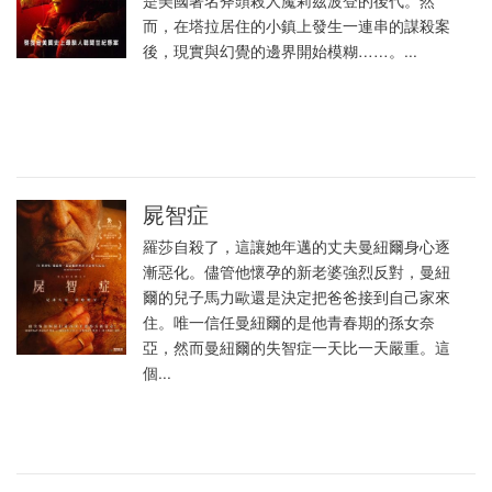
是美國著名斧頭殺人魔莉茲波登的後代。然
而，在塔拉居住的小鎮上發生一連串的謀殺案
後，現實與幻覺的邊界開始模糊……。...
屍智症
羅莎自殺了，這讓她年邁的丈夫曼紐爾身心逐
漸惡化。儘管他懷孕的新老婆強烈反對，曼紐
爾的兒子馬力歐還是決定把爸爸接到自己家來
住。唯一信任曼紐爾的是他青春期的孫女奈
亞，然而曼紐爾的失智症一天比一天嚴重。這
個...