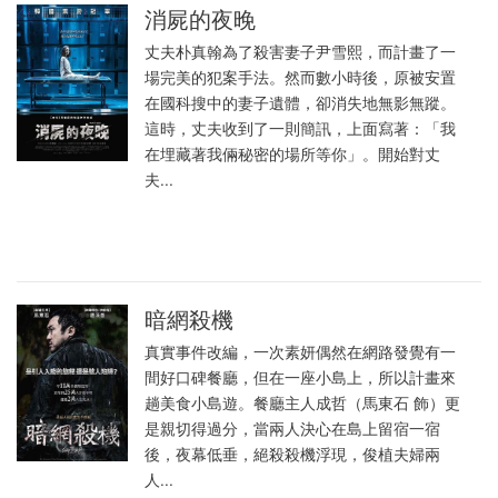
消屍的夜晚
丈夫朴真翰為了殺害妻子尹雪熙，而計畫了一
場完美的犯案手法。然而數小時後，原被安置
在國科搜中的妻子遺體，卻消失地無影無蹤。
這時，丈夫收到了一則簡訊，上面寫著：「我
在埋藏著我倆秘密的場所等你」。開始對丈
夫...
暗網殺機
真實事件改編，一次素妍偶然在網路發覺有一
間好口碑餐廳，但在一座小島上，所以計畫來
趟美食小島遊。餐廳主人成哲（馬東石 飾）更
是親切得過分，當兩人決心在島上留宿一宿
後，夜幕低垂，絕殺殺機浮現，俊植夫婦兩
人...