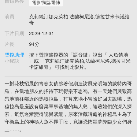
目錄路徑
電影/類型/驚悚
演員
克莉絲汀娜克萊柏,法蘭柯尼洛,德拉甘米卡諾維
奇
下片日期
2029-12-31
片長
94分
聲控助理
按下聲控遙控器的「語音鍵」說出「 人魚禁地
小秘訣
」或 「克莉絲汀娜克萊柏,法蘭柯尼洛,德拉甘米
卡諾維奇」 可找到此影片。
一對花枝招展的青春女孩趁著假期造訪風光明媚的蒙特內哥
羅，在當地朋友的招待下玩得樂不思蜀。有一天她們興致高
昂地前往鄰近的馬穆拉島，打算來場小冒險好回去說嘴，馬
穆拉島是座設有廢棄軍事基地的無人島，隨著她們的深入探
索，氣氛逐漸變得詭異緊繃，原來潛藏暗處的神秘島主為了
守衛島上的神秘人魚不擇手段，竟讓恐怖噩夢降臨少女們身
上……。