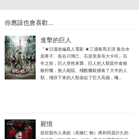
你應該也會喜歡...
進擊的巨人
『★日漫改編真人電影 ★三浦春馬主演 集合水
原希子、長谷川博己、石原里美等大卡司』百
年之前，巨人突然來襲，巨人把人類當作食糧
般狩獵，無人能阻。殘酷獵殺捕食了大半的人
類，殘存下來的人類築起了巨大高牆，犧...
屍憶
節目製作人承皓（吳慷仁 飾）將和同居許久的