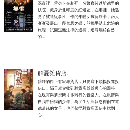
深夜裡，蕾努卡在刺死一名警察後逃離德里的
妓院，藏身於北印度的紅燈區，在那裡，她遇
見了被迫從事性工作的年輕女孩德維卡，兩人
漸漸發展出一段禁忌之戀，並攜手踏上危險的
旅程，試圖逃離法律的追捕，追尋屬於自己
的...
解憂雜貨店.
僻靜的街上有家雜貨店，只要寫下煩惱投進投
信口，隔天就會收到雜貨店爺爺暖心的回答，
在現實與夢想間寸步難行的音樂人、在親情與
自我中徬徨的少年、為了生活與報恩徘徊在道
德邊緣的女子，他們都從雜貨店回信中找到
心...