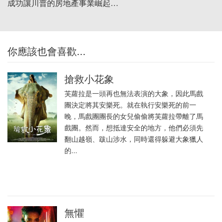
成功讓川普的房地產事業崛起…
你應該也會喜歡...
搶救小花象
芙蘿拉是一頭再也無法表演的大象，因此馬戲
團決定將其安樂死。就在執行安樂死的前一
晚，馬戲團團長的女兒偷偷將芙蘿拉帶離了馬
戲團。然而，想抵達安全的地方，他們必須先
翻山越嶺、跋山涉水，同時還得躲避大象獵人
的...
無懼