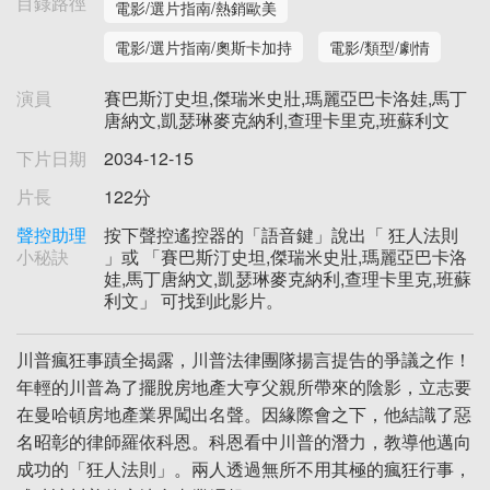
目錄路徑
電影/選片指南/熱銷歐美
電影/選片指南/奧斯卡加持
電影/類型/劇情
演員
賽巴斯汀史坦,傑瑞米史壯,瑪麗亞巴卡洛娃,馬丁
唐納文,凱瑟琳麥克納利,查理卡里克,班蘇利文
下片日期
2034-12-15
片長
122分
聲控助理
按下聲控遙控器的「語音鍵」說出「 狂人法則
小秘訣
」或 「賽巴斯汀史坦,傑瑞米史壯,瑪麗亞巴卡洛
娃,馬丁唐納文,凱瑟琳麥克納利,查理卡里克,班蘇
利文」 可找到此影片。
川普瘋狂事蹟全揭露，川普法律團隊揚言提告的爭議之作！
年輕的川普為了擺脫房地產大亨父親所帶來的陰影，立志要
在曼哈頓房地產業界闖出名聲。因緣際會之下，他結識了惡
名昭彰的律師羅依科恩。科恩看中川普的潛力，教導他邁向
成功的「狂人法則」。兩人透過無所不用其極的瘋狂行事，