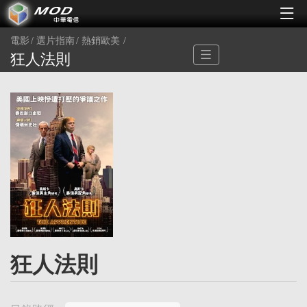
電影
選片指南
熱銷歐美
狂人法則
狂人法則