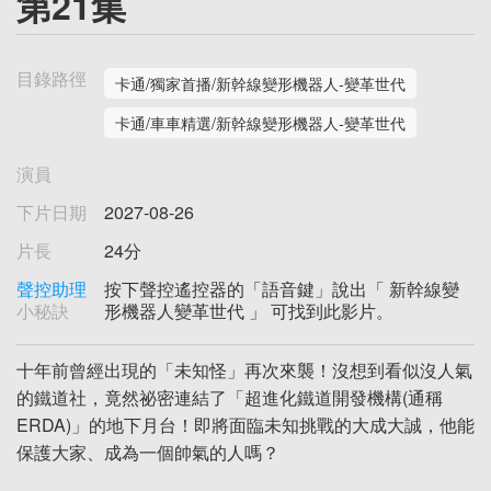
第21集
目錄路徑
卡通/獨家首播/新幹線變形機器人-變革世代
卡通/車車精選/新幹線變形機器人-變革世代
演員
下片日期
2027-08-26
片長
24分
聲控助理
按下聲控遙控器的「語音鍵」說出「 新幹線變
小秘訣
形機器人變革世代 」 可找到此影片。
十年前曾經出現的「未知怪」再次來襲！沒想到看似沒人氣
的鐵道社，竟然祕密連結了「超進化鐵道開發機構(通稱
ERDA)」的地下月台！即將面臨未知挑戰的大成大誠，他能
保護大家、成為一個帥氣的人嗎？