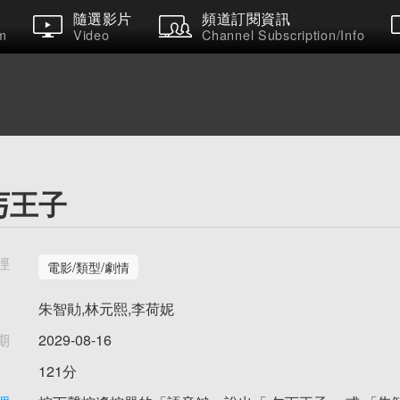
隨選影片
頻道訂閱資訊
m
Video
Channel Subscription/Info
丐王子
徑
電影/類型/劇情
朱智勛,林元熙,李荷妮
期
2029-08-16
121分