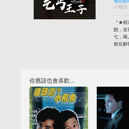
聲控助
小秘訣
『★精
黜，改
七，兩
敢化解
你應該也會喜歡...