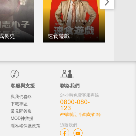
成長史
速食遊戲
前往北
客服與支援
聯絡我們
24小時免費客服專線
與我們聯絡
0800-080-
下載專區
123
常見問答集
(中華市話、行動直撥123)
MOD神救援
追蹤我們
隱私權保護政策