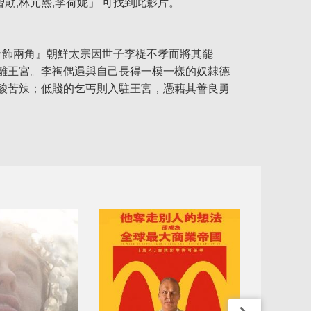
勛,林元熙,李荷妮」 可找到此影片。
分飾兩角』朝鮮太宗因世子李禔不孝而將其罷
離王宮。李祹偶遇與自己長得一模一樣的奴隸德
酸苦辣；低賤的乞丐則入駐王宮，憑藉其善良勇