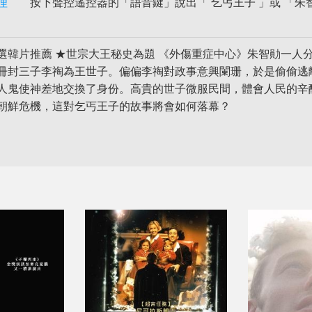
理
按下聲控遙控器的「語音鍵」說出「 乞丐王子 」或 「朱智
選韓片推薦 ★世宗大王秘史為題 《外傷重症中心》朱智勛一人
冊封三子李祹為王世子。偏偏李祹對政事意興闌珊，於是偷偷逃
人鬼使神差地交換了身份。高貴的世子微服民間，體會人民的辛
朝鮮危機，這對乞丐王子的故事將會如何落幕？