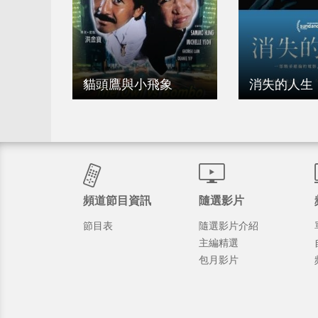
貓頭鷹與小飛象
消失的人生
頻道節目資訊
隨選影片
節目表
隨選影片介紹
主編精選
包月影片