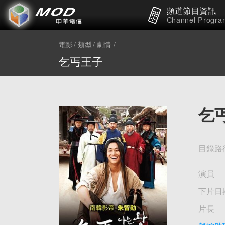
頻道節目資訊
Channel Progra
電影
類型
劇情
乞丐王子
乞
目錄路
演員
下片日
片長