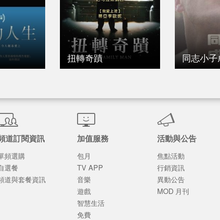
扭轉奇蹟
同志小子
頻道訂閱資訊
加值服務
活動與公告
單頻選購
包月
焦點活動
自選餐
TV APP
行銷資訊
頻道與套餐資訊
音樂
異動公告
遊戲
MOD 月刊
智慧生活
免費