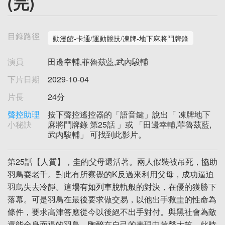
(完)
目錄路徑
動漫館-卡通/運動競技/凍牌-地下麻將鬥牌錄
演員
田邊幸輔,菲魯茲藍,武內駿輔
下片日期
2029-10-04
片長
24分
聲控助理
按下聲控遙控器的「語音鍵」說出「 凍牌地下
小秘訣
麻將鬥牌錄 第25話 」或 「田邊幸輔,菲魯茲藍,
武內駿輔」 可找到此影片。
第25話【人質】，圭的父母還活著。兩人假裝被吊死，協助
羽鳥耍老千。對此有所察覺的K反過來利用父母，成功逼迫
羽鳥失去冷靜。這場有如列車脫軌般的對決，在優的獲勝下
落幕。可是羽鳥在最後要求做交易，以他出手救圭的性命為
條件，要求高津答應從今以後絕不出手對付。與黑社會為敵
還能全身而退的羽鳥，陶醉在自己的表現中放聲大笑，此時