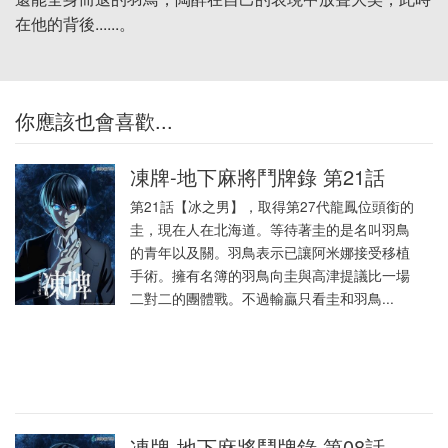
在他的背後......。
你應該也會喜歡...
凍牌-地下麻將鬥牌錄 第21話
第21話【冰之男】，取得第27代龍鳳位頭銜的
圭，現在人在北海道。等待著圭的是名叫羽鳥
的青年以及關。羽鳥表示已讓阿米娜接受移植
手術。擁有名簿的羽鳥向圭與高津提議比一場
二對二的團體戰。不過輸贏只看圭和羽鳥...
凍牌-地下麻將鬥牌錄 第08話