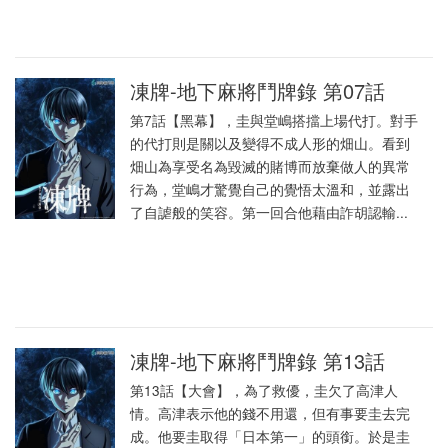
凍牌-地下麻將鬥牌錄 第07話
第7話【黑幕】，圭與堂嶋搭擋上場代打。對手
的代打則是關以及變得不成人形的畑山。看到
畑山為享受名為毀滅的賭博而放棄做人的異常
行為，堂嶋才驚覺自己的覺悟太溫和，並露出
了自謔般的笑容。第一回合他藉由詐胡認輸...
凍牌-地下麻將鬥牌錄 第13話
第13話【大會】，為了救優，圭欠了高津人
情。高津表示他的錢不用還，但有事要圭去完
成。他要圭取得「日本第一」的頭銜。於是圭