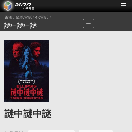
電影
單點電影
4K電影
謎中謎中謎
謎中謎中謎