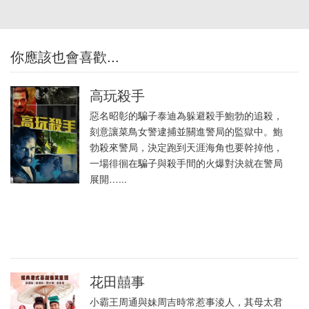
你應該也會喜歡...
高玩殺手
惡名昭彰的騙子泰迪為躲避殺手鮑勃的追殺，
刻意讓菜鳥女警逮捕並關進警局的監獄中。鮑
勃殺來警局，決定跑到天涯海角也要幹掉他，
一場徘徊在騙子與殺手間的火爆對決就在警局
展開…...
花田囍事
小霸王周通與妹周吉時常惹事淩人，其母太君