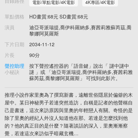
目錄路徑
電影/單點電影/4K電影
4K專區/4K電影
單點價格
HD畫質:68元 SD畫質:68元
演員
迪亞哥派瑞提,喬伊科羅納多,賽茜莉雅蘇芮茲,喬
黎娜阿莫羅斯
下片日期
2034-11-12
片長
90分
聲控助理
按下聲控遙控器的「語音鍵」說出「 謎中謎中
小秘訣
謎 」或 「迪亞哥派瑞提,喬伊科羅納多,賽茜莉雅
蘇芮茲,喬黎娜阿莫羅斯」 可找到此影片。
推理小說作家里奧為了撰寫新書，遠離世俗隱居於偏僻的木
屋中。某日神秘男子若達突然造訪，自稱是記者的他聲稱自
己是書迷，這次來訪原因與里奧的年輕戀人有關。奇怪的是
除了里奧的經紀人外沒人知道他在那。若達是怎麼找到他
的？他的真正目的是什麼？隨著談話的深入，里奧漸漸察
覺，若達這次來訪似乎暗藏玄機…