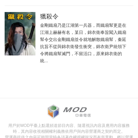
獵殺令
金剛鐵扇乃是江湖第一兵器，而鐵扇幫更是在
江湖上赫赫有名，某日，錦衣衛奉旨闖入鐵扇
幫令交出金剛鐵扇並令就地解散鐵扇幫，秦延
抗旨不從與錦衣衛發生衝突，錦衣衛尹統領下
令將鐵扇幫滅門，不留活口，原來錦衣衛的
統...
用戶於MOD平臺上點選頻道節目內容、隨選視訊內容及應用內容服務
時，其內容收視相關權利義務依用戶與內容營運商之契約而定。
營運商提供之內容可能因當時各項著作權授權狀況而有所異動，概以營運