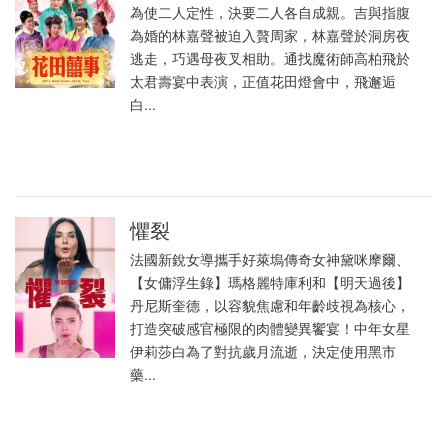
為使二人定性，決要二人各自成親。吉與指腹
為婚的林嘉聲被迫入贅周家，林嘉聲於洞房夜
逃走，巧遇母夜叉相助。通找魔術師高柏飛於
太君壽宴中表演，正值花田燈會中，飛邂逅
白...
懼裂
法國新銳女導攜手好萊塢傳奇女神黛咪摩爾、
【女傭浮生錄】瑪格麗特庫利和【明天過後】
丹尼斯奎德，以容貌焦慮和年齡歧視為核心，
打造突破感官極限的肉體變異饗宴！中年女星
伊莉莎白為了對抗歲月流逝，決定使用黑市
藥...