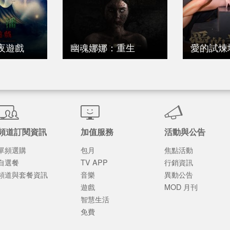
夜遊戲
幽魂娜娜：重生
愛的試煉
頻道訂閱資訊
加值服務
活動與公告
單頻選購
包月
焦點活動
自選餐
TV APP
行銷資訊
頻道與套餐資訊
音樂
異動公告
遊戲
MOD 月刊
智慧生活
免費