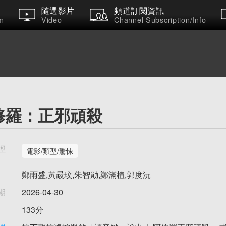
隨選影片
頻道訂閱資訊
m
Video
Channel Subscription/Info
修羅：正邪頑殺
徑
電影/類型/驚悚
鄭雨盛,黃晸玟,朱智勛,鄭滿植,郭度沅
期
2026-04-30
133分