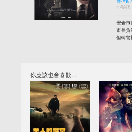
聲控助
小秘訣
安岩市
市長貪
但韓警
你應該也會喜歡...