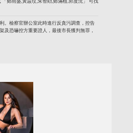
「鄭雨盛,黃晸玟,朱智勛,鄭滿植,郭度沅」 可找
獲利。檢察官辦公室此時進行反貪污調查，控告
綁架及恐嚇控方重要證人，最後市長獲判無罪，