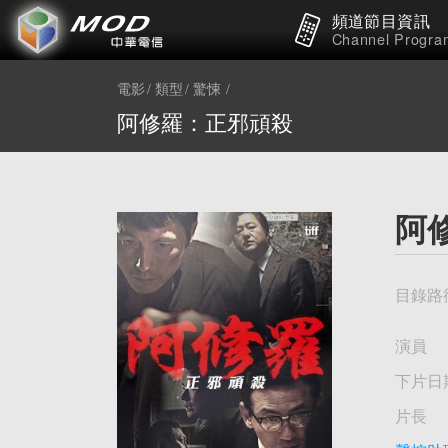
頻道節目資訊
Channel Progra
電影
類型
驚悚
阿修羅：正邪頑殺
阿
目錄路
演員
下片日
片長