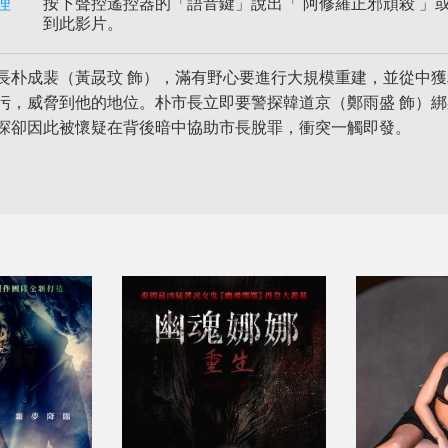
理
按下聲控遙控器的「語音鍵」說出「 阿修羅正邪頑殺 」或 
到此影片。
長朴成裴（黃晸玟 飾），滿有野心要進行大規模重建，並從中
污，威脅到他的地位。朴市長立即要警探韓道京（鄭雨盛 飾）
探卻因此被懷疑在背後暗中協助市長脫罪，衝突一觸即發。