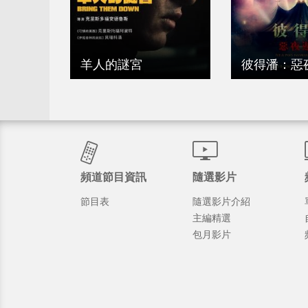
羊人的謎宮
彼得潘：惡
頻道節目資訊
隨選影片
節目表
隨選影片介紹
主編精選
包月影片