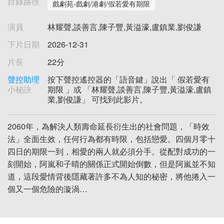
目錄路徑
戲劇苑-戲劇/港劇/假若愛有期限
演員
林耀聲,談善言,陳子豐,黃溢濠,盧鎮業,劉俊謙
下片日期
2026-12-31
片長
22分
聲控助理
按下聲控遙控器的「語音鍵」說出「 假若愛有
小秘訣
期限 」或 「林耀聲,談善言,陳子豐,黃溢濠,盧鎮
業,劉俊謙」 可找到此影片。
2060年，為解決人類壽命延長衍生出的社會問題，「時效
法」全面生效，任何行為都有時限，包括戀愛。四個月零十
四日的期限一到，相愛的兩人就必須分手。從配對成功的一
刻開始，阿嵐和子晴的關係正式開始倒數，但是阿嵐並不知
道，這段愛情背後隱藏著許多不為人知的秘密，將他捲入一
個又一個危險的漩渦…