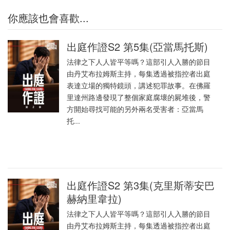
你應該也會喜歡...
出庭作證S2 第5集(亞當馬托斯)
法律之下人人皆平等嗎？這部引人入勝的節目
由丹艾布拉姆斯主持，每集透過被指控者出庭
表達立場的獨特鏡頭，講述犯罪故事。在佛羅
里達州路邊發現了整個家庭腐壞的屍堆後，警
方開始尋找可能的另外兩名受害者：亞當馬
托...
出庭作證S2 第3集(克里斯蒂安巴
赫納里韋拉)
法律之下人人皆平等嗎？這部引人入勝的節目
由丹艾布拉姆斯主持，每集透過被指控者出庭