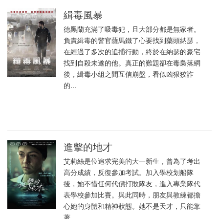
緝毒風暴
德黑蘭充滿了吸毒犯，且大部分都是無家者。
負責緝毒的警官薩馬鐵了心要找到藥頭納瑟，
在經過了多次的追捕行動，終於在納瑟的豪宅
找到自殺未遂的他。真正的難題卻在毒梟落網
後，緝毒小組之間互信崩盤，看似凶狠狡詐
的...
進擊的地才
艾莉絲是位追求完美的大一新生，曾為了考出
高分成績，反復參加考試。加入學校划船隊
後，她不惜任何代價打敗隊友，進入專業隊代
表學校參加比賽。與此同時，朋友與教練都擔
心她的身體和精神狀態。她不是天才，只能靠
著...