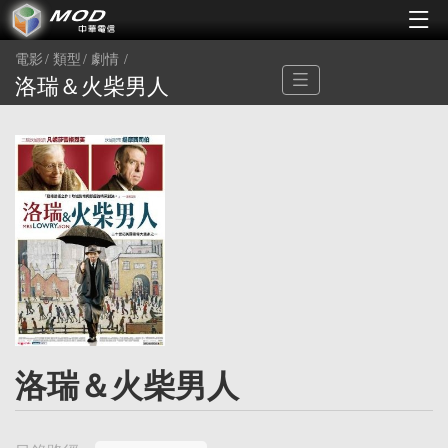
電影
類型
劇情
洛瑞＆火柴男人
洛瑞＆火柴男人