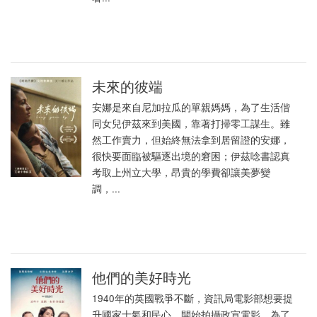
未來的彼端
安娜是來自尼加拉瓜的單親媽媽，為了生活偕
同女兒伊茲來到美國，靠著打掃零工謀生。雖
然工作賣力，但始終無法拿到居留證的安娜，
很快要面臨被驅逐出境的窘困；伊茲唸書認真
考取上州立大學，昂貴的學費卻讓美夢變
調，...
他們的美好時光
1940年的英國戰爭不斷，資訊局電影部想要提
升國家士氣和民心，開始拍攝政宣電影，為了