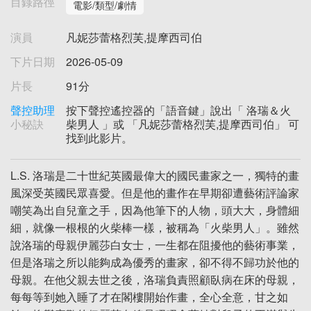
目錄路徑
電影/類型/劇情
演員
凡妮莎蕾格烈芙,提摩西司伯
下片日期
2026-05-09
片長
91分
聲控助理
按下聲控遙控器的「語音鍵」說出「 洛瑞＆火
小秘訣
柴男人 」或 「凡妮莎蕾格烈芙,提摩西司伯」 可
找到此影片。
L.S. 洛瑞是二十世紀英國最偉大的國民畫家之一，獨特的畫
風深受英國民眾喜愛。但是他的畫作在早期卻遭藝術評論家
嘲笑為出自兒童之手，因為他筆下的人物，頭大大，身體細
細，就像一根根的火柴棒一樣，被稱為「火柴男人」。雖然
說洛瑞的母親伊麗莎白女士，一生都在阻擾他的藝術事業，
但是洛瑞之所以能夠成為優秀的畫家，卻不得不歸功於他的
母親。在他父親去世之後，洛瑞負責照顧臥病在床的母親，
每每等到她入睡了才在閣樓開始作畫，全心全意，甘之如