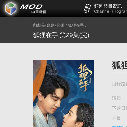
頻道節目資訊
Channel Progra
戲劇苑-戲劇
陸劇
狐狸在手
狐狸在手 第29集(完)
狐狸
目錄路
演員
下片日
片長