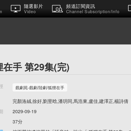
隨選影片
頻道訂閱資訊
m
Video
Channel Subscription/Info
在手 第29集(完)
徑
戲劇苑-戲劇/陸劇/狐狸在手
完顏洛絨,徐好,劉昱晗,潘玥同,馬浩東,盧佳,建澤正,楊詩倩
期
2029-09-19
37分