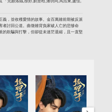
 「完顏洛絨,徐好,劉昱晗,潘玥同,馬浩東,盧佳,
正義，並收穫愛情的故事。金百萬雖前期被反派
害者討回公道。曲徵雖背負家破人亡的悲慘命
派的欺騙與打擊，但卻從未迷茫退縮，且一直堅