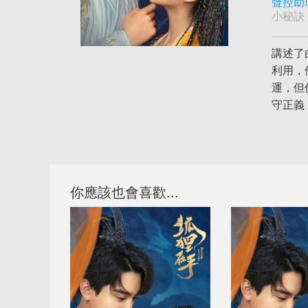
聲控助
小秘訣
講述了
利用，
運，但
守正義
你應該也會喜歡...