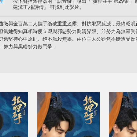
理
按下聲控遙控器的「語音鍵」說出「 狐狸在手 第29集 」或
建澤正,楊詩倩」 可找到此影片。
曲徵與金百萬二人攜手衝破重重迷霧、對抗邪惡反派，最終昭明
但當她得知真相時便立即與邪惡勢力劃清界限、並努力為無辜受
仍舊堅持心中原則、絕不濫殺無辜。兩位主人公雖然不斷遭受反
，努力與黑暗勢力做鬥爭...