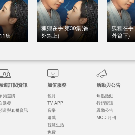
狐狸在手 第30集(番
狐狸在手 
11集
外篇上)
外篇下)
頻道訂閱資訊
加值服務
活動與公告
單頻選購
包月
焦點活動
自選餐
TV APP
行銷資訊
頻道與套餐資訊
音樂
異動公告
遊戲
MOD 月刊
智慧生活
免費