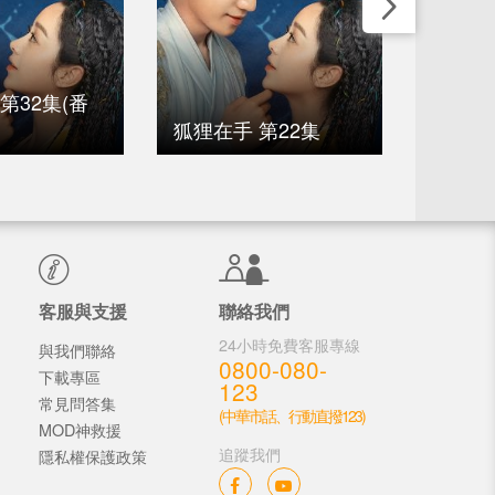
第32集(番
狐狸在手 第22集
狐狸在
客服與支援
聯絡我們
24小時免費客服專線
與我們聯絡
0800-080-
下載專區
123
常見問答集
(中華市話、行動直撥123)
MOD神救援
追蹤我們
隱私權保護政策