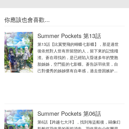
你應該也會喜歡...
Summer Pockets 第13話
第13話【比翼雙飛的蝴蝶七影蝶】，那是過世
後依然對人世有所留戀的人，留下來的記憶殘
渣。蒼在尋找的，是已經陷入昏迷多年的雙胞
胎姊姊，空門藍的七影蝶。蒼告訴羽依里，自
己對優秀的姊姊懷有自卑感，過去曾因嫉妒...
Summer Pockets 第06話
第6話【跨越七大洋】，找到海盜船後，鷗像幻
影般從羽依里的面前消失，羽依里向少年團尋