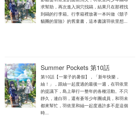
求幫助，再次進入洞穴找鷗，結果只在那裡找
到鷗的行李箱。行李箱裡放著一本叫做《鬍子
貓團的冒險》的舊童書，這本書讓羽依里想...
Summer Pockets 第10話
第10話【一輩子的暑假】，「新年快樂，
紬！」，跟紬一起度過的最後一週，在羽依里
的提議下，島上舉行一整年的各種活動。不只
靜久，連白羽，還有蒼等少年團成員，和羽未
都來幫忙，羽依里和紬一起度過許多不是這個
時...