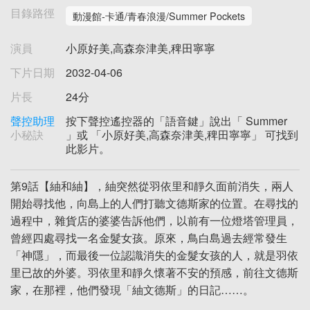
目錄路徑
動漫館-卡通/青春浪漫/Summer Pockets
演員
小原好美,高森奈津美,稗田寧寧
下片日期
2032-04-06
片長
24分
聲控助理
按下聲控遙控器的「語音鍵」說出「 Summer
小秘訣
」或 「小原好美,高森奈津美,稗田寧寧」 可找到
此影片。
第9話【紬和紬】，紬突然從羽依里和靜久面前消失，兩人
開始尋找他，向島上的人們打聽文德斯家的位置。在尋找的
過程中，雜貨店的婆婆告訴他們，以前有一位燈塔管理員，
曾經四處尋找一名金髮女孩。原來，鳥白島過去經常發生
「神隱」，而最後一位認識消失的金髮女孩的人，就是羽依
里已故的外婆。羽依里和靜久懷著不安的預感，前往文德斯
家，在那裡，他們發現「紬文德斯」的日記……。