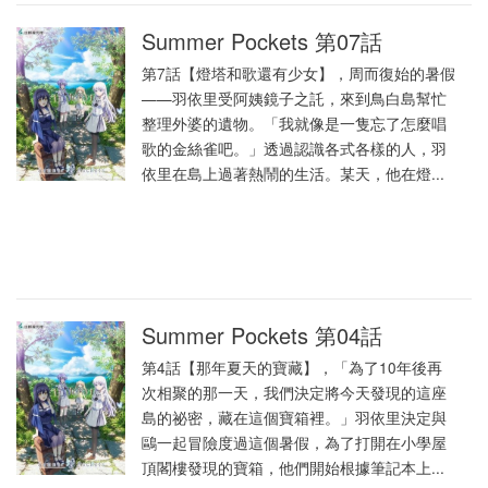
Summer Pockets 第07話
第7話【燈塔和歌還有少女】，周而復始的暑假
——羽依里受阿姨鏡子之託，來到鳥白島幫忙
整理外婆的遺物。「我就像是一隻忘了怎麼唱
歌的金絲雀吧。」透過認識各式各樣的人，羽
依里在島上過著熱鬧的生活。某天，他在燈...
Summer Pockets 第04話
第4話【那年夏天的寶藏】，「為了10年後再
次相聚的那一天，我們決定將今天發現的這座
島的祕密，藏在這個寶箱裡。」羽依里決定與
鷗一起冒險度過這個暑假，為了打開在小學屋
頂閣樓發現的寶箱，他們開始根據筆記本上...