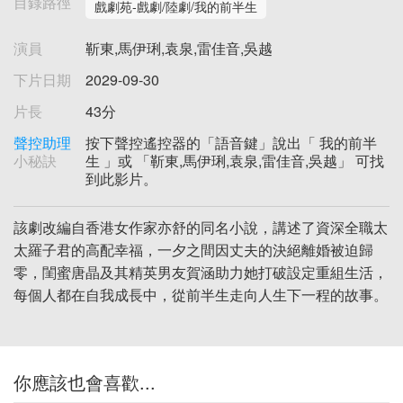
目錄路徑
戲劇苑-戲劇/陸劇/我的前半生
演員
靳東,馬伊琍,袁泉,雷佳音,吳越
下片日期
2029-09-30
片長
43分
聲控助理
按下聲控遙控器的「語音鍵」說出「 我的前半
小秘訣
生 」或 「靳東,馬伊琍,袁泉,雷佳音,吳越」 可找
到此影片。
該劇改編自香港女作家亦舒的同名小說，講述了資深全職太
太羅子君的高配幸福，一夕之間因丈夫的決絕離婚被迫歸
零，閨蜜唐晶及其精英男友賀涵助力她打破設定重組生活，
每個人都在自我成長中，從前半生走向人生下一程的故事。
你應該也會喜歡...