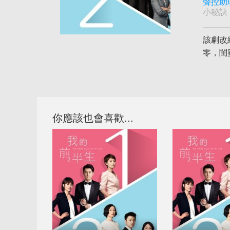
聲控助
小秘訣
該劇改
零，閨
你應該也會喜歡...