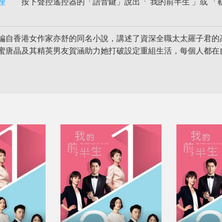
理
按下聲控遙控器的「語音鍵」說出「 我的前半生 」或 「靳
編自香港女作家亦舒的同名小說，講述了資深全職太太羅子君的
蜜唐晶及其精英男友賀涵助力她打破設定重組生活，每個人都在