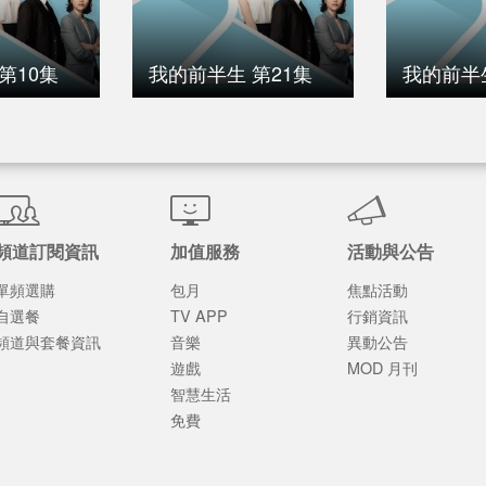
第10集
我的前半生 第21集
我的前半
頻道訂閱資訊
加值服務
活動與公告
單頻選購
包月
焦點活動
自選餐
TV APP
行銷資訊
頻道與套餐資訊
音樂
異動公告
遊戲
MOD 月刊
智慧生活
免費