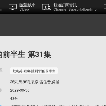
隨選影片
頻道訂閱資訊
m
Video
Channel Subscription/Info
的前半生 第31集
徑
戲劇苑-戲劇/陸劇/我的前半生
靳東,馬伊琍,袁泉,雷佳音,吳越
期
2029-09-30
43分