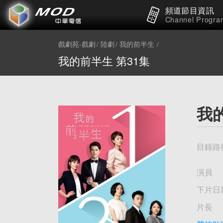
頻道節目資訊
Channel Progra
戲劇苑-戲劇
陸劇
我的前半生
我的前半生 第31集
我
目錄路
演員
下片日
片長