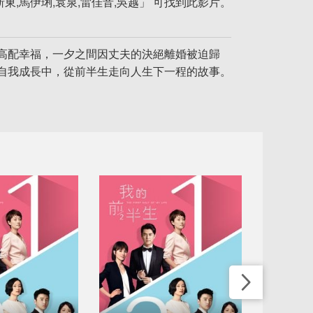
東,馬伊琍,袁泉,雷佳音,吳越」 可找到此影片。
高配幸福，一夕之間因丈夫的決絕離婚被迫歸
自我成長中，從前半生走向人生下一程的故事。