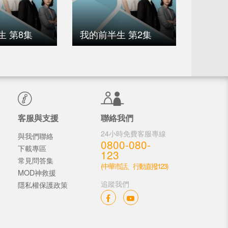
生 第8集
我的前半生 第2集
我的前
客服與支援
聯絡我們
24小時免費客服專線
與我們聯絡
0800-080-
下載專區
123
常見問答集
(中華市話、行動直撥123)
MOD神救援
追蹤我們
隱私權保護政策