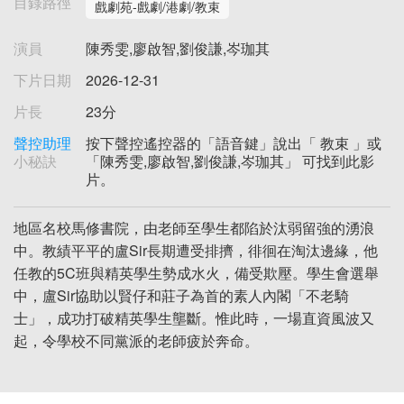
目錄路徑
戲劇苑-戲劇/港劇/教束
演員
陳秀雯,廖啟智,劉俊謙,岑珈其
下片日期
2026-12-31
片長
23分
聲控助理
按下聲控遙控器的「語音鍵」說出「 教束 」或
小秘訣
「陳秀雯,廖啟智,劉俊謙,岑珈其」 可找到此影
片。
地區名校馬修書院，由老師至學生都陷於汰弱留強的湧浪
中。教績平平的盧Sir長期遭受排擠，徘徊在淘汰邊緣，他
任教的5C班與精英學生勢成水火，備受欺壓。學生會選舉
中，盧Sir協助以賢仔和莊子為首的素人內閣「不老騎
士」，成功打破精英學生壟斷。惟此時，一場直資風波又
起，令學校不同黨派的老師疲於奔命。