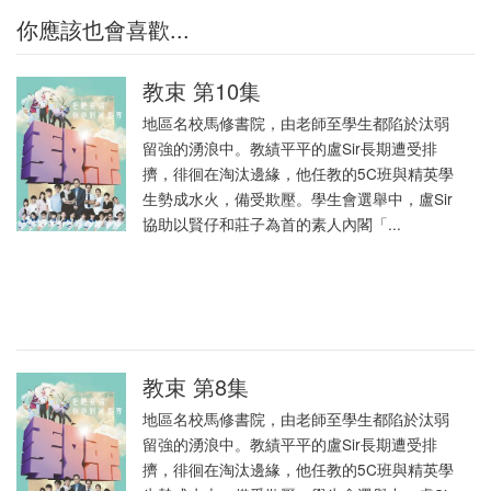
你應該也會喜歡...
教束 第10集
地區名校馬修書院，由老師至學生都陷於汰弱
留強的湧浪中。教績平平的盧Sir長期遭受排
擠，徘徊在淘汰邊緣，他任教的5C班與精英學
生勢成水火，備受欺壓。學生會選舉中，盧Sir
協助以賢仔和莊子為首的素人內閣「...
教束 第8集
地區名校馬修書院，由老師至學生都陷於汰弱
留強的湧浪中。教績平平的盧Sir長期遭受排
擠，徘徊在淘汰邊緣，他任教的5C班與精英學