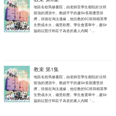
地區名校馬修書院，由老師至學生都陷於汰弱
留強的湧浪中。教績平平的盧Sir長期遭受排
擠，徘徊在淘汰邊緣，他任教的5C班與精英學
生勢成水火，備受欺壓。學生會選舉中，盧Sir
協助以賢仔和莊子為首的素人內閣「...
教束 第1集
地區名校馬修書院，由老師至學生都陷於汰弱
留強的湧浪中。教績平平的盧Sir長期遭受排
擠，徘徊在淘汰邊緣，他任教的5C班與精英學
生勢成水火，備受欺壓。學生會選舉中，盧Sir
協助以賢仔和莊子為首的素人內閣「...