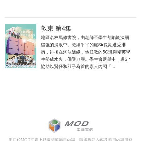
教束 第4集
地區名校馬修書院，由老師至學生都陷於汰弱
留強的湧浪中。教績平平的盧Sir長期遭受排
擠，徘徊在淘汰邊緣，他任教的5C班與精英學
生勢成水火，備受欺壓。學生會選舉中，盧Sir
協助以賢仔和莊子為首的素人內閣「...
用戶於MOD平臺上點選頻道節目內容、隨選視訊內容及應用內容服務