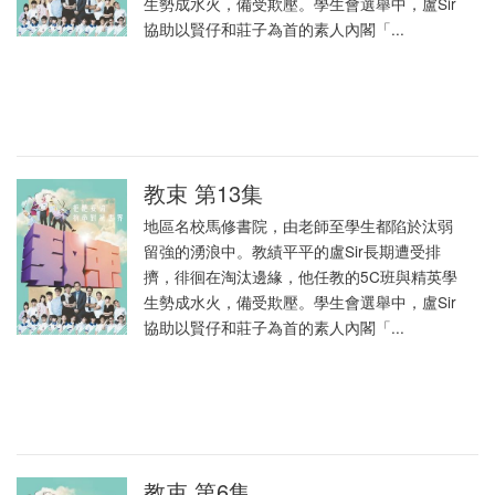
生勢成水火，備受欺壓。學生會選舉中，盧Sir
協助以賢仔和莊子為首的素人內閣「...
教束 第13集
地區名校馬修書院，由老師至學生都陷於汰弱
留強的湧浪中。教績平平的盧Sir長期遭受排
擠，徘徊在淘汰邊緣，他任教的5C班與精英學
生勢成水火，備受欺壓。學生會選舉中，盧Sir
協助以賢仔和莊子為首的素人內閣「...
教束 第6集