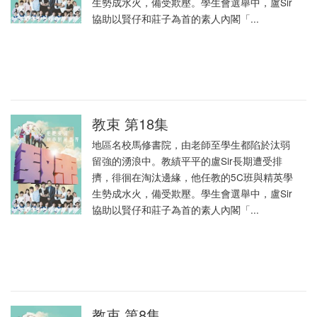
生勢成水火，備受欺壓。學生會選舉中，盧Sir
協助以賢仔和莊子為首的素人內閣「...
教束 第18集
地區名校馬修書院，由老師至學生都陷於汰弱
留強的湧浪中。教績平平的盧Sir長期遭受排
擠，徘徊在淘汰邊緣，他任教的5C班與精英學
生勢成水火，備受欺壓。學生會選舉中，盧Sir
協助以賢仔和莊子為首的素人內閣「...
教束 第8集