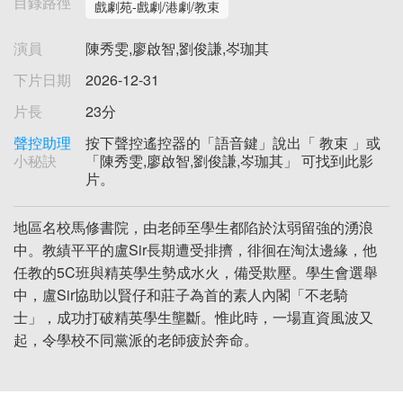
目錄路徑
戲劇苑-戲劇/港劇/教束
演員
陳秀雯,廖啟智,劉俊謙,岑珈其
下片日期
2026-12-31
片長
23分
聲控助理
按下聲控遙控器的「語音鍵」說出「 教束 」或
小秘訣
「陳秀雯,廖啟智,劉俊謙,岑珈其」 可找到此影
片。
地區名校馬修書院，由老師至學生都陷於汰弱留強的湧浪
中。教績平平的盧Sir長期遭受排擠，徘徊在淘汰邊緣，他
任教的5C班與精英學生勢成水火，備受欺壓。學生會選舉
中，盧Sir協助以賢仔和莊子為首的素人內閣「不老騎
士」，成功打破精英學生壟斷。惟此時，一場直資風波又
起，令學校不同黨派的老師疲於奔命。