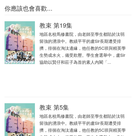
你應該也會喜歡...
教束 第19集
地區名校馬修書院，由老師至學生都陷於汰弱
留強的湧浪中。教績平平的盧Sir長期遭受排
擠，徘徊在淘汰邊緣，他任教的5C班與精英學
生勢成水火，備受欺壓。學生會選舉中，盧Sir
協助以賢仔和莊子為首的素人內閣「...
教束 第5集
地區名校馬修書院，由老師至學生都陷於汰弱
留強的湧浪中。教績平平的盧Sir長期遭受排
擠，徘徊在淘汰邊緣，他任教的5C班與精英學