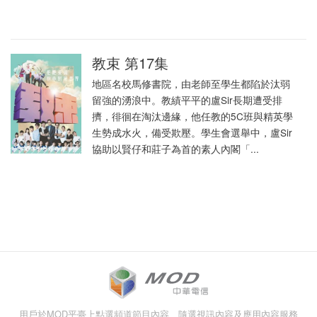
教束 第17集
地區名校馬修書院，由老師至學生都陷於汰弱
留強的湧浪中。教績平平的盧Sir長期遭受排
擠，徘徊在淘汰邊緣，他任教的5C班與精英學
生勢成水火，備受欺壓。學生會選舉中，盧Sir
協助以賢仔和莊子為首的素人內閣「...
用戶於MOD平臺上點選頻道節目內容、隨選視訊內容及應用內容服務