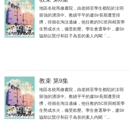
地區名校馬修書院，由老師至學生都陷於汰弱
留強的湧浪中。教績平平的盧Sir長期遭受排
擠，徘徊在淘汰邊緣，他任教的5C班與精英學
生勢成水火，備受欺壓。學生會選舉中，盧Sir
協助以賢仔和莊子為首的素人內閣「...
教束 第9集
地區名校馬修書院，由老師至學生都陷於汰弱
留強的湧浪中。教績平平的盧Sir長期遭受排
擠，徘徊在淘汰邊緣，他任教的5C班與精英學
生勢成水火，備受欺壓。學生會選舉中，盧Sir
協助以賢仔和莊子為首的素人內閣「...