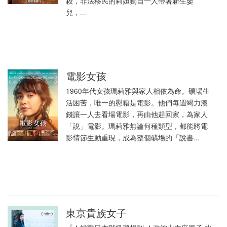
殺，非法移民的莉妲獨自一人帶著新生嬰
兒，...
電影女孩
1960年代女孩瑪莉雅與家人相依為命。礦場生
活困苦，唯一的慰藉是電影。他們每週竭力湊
錢讓一人去看場電影，再由他趕回家，為家人
「說」電影。瑪莉雅無論何種類型，都能將電
影情節生動重現，成為整個礦場的「說書...
東京貴族女子