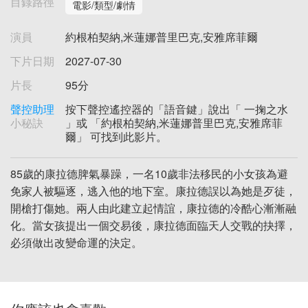
目錄路徑
電影/類型/劇情
演員
約根柏契納,米蓮娜普里巴克,安雅席菲爾
下片日期
2027-07-30
片長
95分
聲控助理
按下聲控遙控器的「語音鍵」說出「 一掬之水
小秘訣
」或 「約根柏契納,米蓮娜普里巴克,安雅席菲
爾」 可找到此影片。
85歲的康拉德脾氣暴躁，一名10歲非法移民的小女孩為避
免家人被驅逐，逃入他的地下室。康拉德誤以為她是歹徒，
開槍打傷她。兩人由此建立起情誼，康拉德的冷酷心漸漸融
化。當女孩提出一個交易後，康拉德面臨天人交戰的抉擇，
必須做出改變命運的決定。