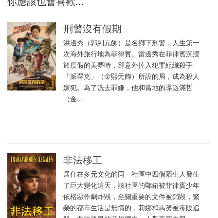
你應該也會喜歡...
刑警沒有假期
洪邊秀（郭到元飾）是名鄉下刑警，人生第一
次海外旅行地為菲律賓。當邊秀在菲律賓沉浸
於度假的美夢時，卻意外掉入犯罪組織殺手
「派翠克」（金熙元飾）所設的局，成為殺人
嫌犯。為了洗去罪嫌，他和當地的導遊滿哲
（金...
非法移工
居住在多元文化的同一社區中四個陌生人發生
了巨大變化這天，該社區的郵箱被菲律賓少年
依格惡作劇炸毀，至關重要的文件被銷毀，繁
榮的都市生活是無情的，莉娜和馬努被毒販追