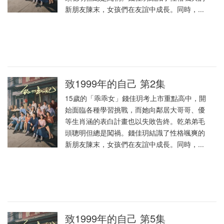
新朋友陳末，女孩們在友誼中成長。同時，...
致1999年的自己 第2集
15歲的「乖乖女」錢佳玥考上市重點高中，開
始面臨各種學習挑戰，而她向鄰居大哥哥、優
等生肖涵的表白計畫也以失敗告終。乾弟弟毛
頭聰明但總是闖禍。錢佳玥結識了性格颯爽的
新朋友陳末，女孩們在友誼中成長。同時，...
致1999年的自己 第5集