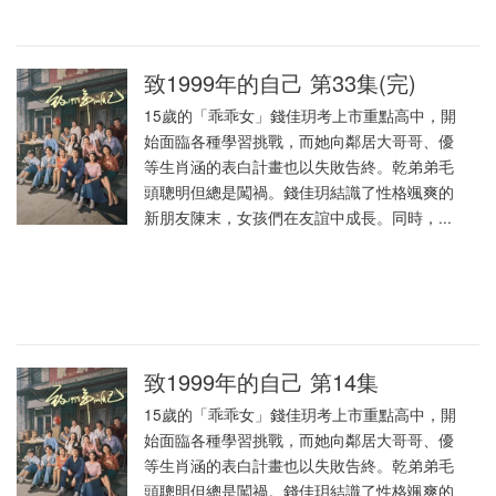
致1999年的自己 第33集(完)
15歲的「乖乖女」錢佳玥考上市重點高中，開
始面臨各種學習挑戰，而她向鄰居大哥哥、優
等生肖涵的表白計畫也以失敗告終。乾弟弟毛
頭聰明但總是闖禍。錢佳玥結識了性格颯爽的
新朋友陳末，女孩們在友誼中成長。同時，...
致1999年的自己 第14集
15歲的「乖乖女」錢佳玥考上市重點高中，開
始面臨各種學習挑戰，而她向鄰居大哥哥、優
等生肖涵的表白計畫也以失敗告終。乾弟弟毛
頭聰明但總是闖禍。錢佳玥結識了性格颯爽的