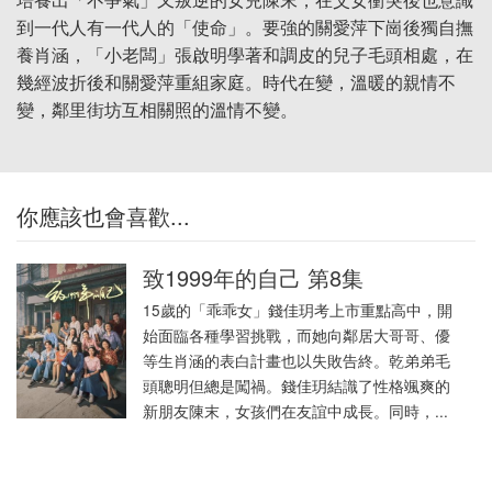
到一代人有一代人的「使命」。要強的關愛萍下崗後獨自撫
養肖涵，「小老闆」張啟明學著和調皮的兒子毛頭相處，在
幾經波折後和關愛萍重組家庭。時代在變，溫暖的親情不
變，鄰里街坊互相關照的溫情不變。
你應該也會喜歡...
致1999年的自己 第8集
15歲的「乖乖女」錢佳玥考上市重點高中，開
始面臨各種學習挑戰，而她向鄰居大哥哥、優
等生肖涵的表白計畫也以失敗告終。乾弟弟毛
頭聰明但總是闖禍。錢佳玥結識了性格颯爽的
新朋友陳末，女孩們在友誼中成長。同時，...