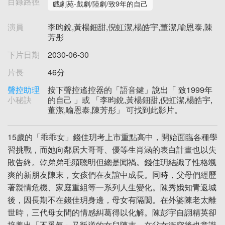
目錄路徑
戲劇苑-戲劇/陸劇/致9年的自己
演員
李昀銳,黃楊鈿甜,倪虹潔,楊皓宇,董潔,喻恩泰,陳
芳彤
下片日期
2030-06-30
片長
46分
聲控助理
按下聲控遙控器的「語音鍵」說出「 致1999年
小秘訣
的自己 」或 「李昀銳,黃楊鈿甜,倪虹潔,楊皓宇,
董潔,喻恩泰,陳芳彤」 可找到此影片。
15歲的「乖乖女」錢佳玥考上市重點高中，開始面臨各種學
習挑戰，而她向鄰居大哥哥、優等生肖涵的表白計畫也以失
敗告終。乾弟弟毛頭聰明但總是闖禍。錢佳玥結識了性格颯
爽的新朋友陳末，女孩們在友誼中成長。同時，父母們經歷
著親情危機、家庭重組等一系列人生變化。陳秀娥知青返城
後，因長期不在錢佳玥身邊，母女有隔閡。在外婆陳老太離
世時，三代母女間的情感糾葛得以化解。陳彭宇自詡精英卻
培養出「不爭氣」又叛逆的女兒陳末，在父女衝突後也意識