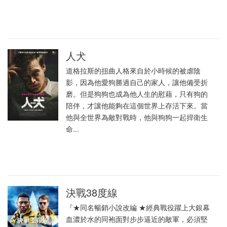
人犬
道格拉斯的扭曲人格來自於小時候的被虐陰
影，因為他愛狗勝過自己的家人，讓他備受折
磨。但是狗狗也成為他人生的慰藉，只有狗的
陪伴，才讓他能夠在這個世界上存活下來。當
他與全世界為敵對戰時，他與狗狗一起捍衛生
命...
決戰38度線
『★同名暢銷小說改編 ★經典戰役躍上大銀幕
血濃於水的同袍面對步步逼近的敵軍，必須堅