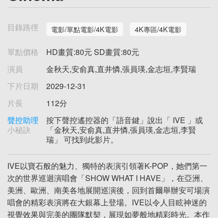
目錄路徑
電影/單點電影/4K電影
4K專區/4K電影
單點價格
HD畫質:80元 SD畫質:80元
演員
金秋天,安俞真,直井憐,張員瑛,金志垣,李賢瑞
下片日期
2029-12-31
片長
112分
聲控助理
按下聲控遙控器的「語音鍵」說出「 IVE 」或
小秘訣
「金秋天,安俞真,直井憐,張員瑛,金志垣,李賢
瑞」 可找到此影片。
IVE以寶石般的魅力、獨特的表演引領著K-POP，她們第一
次的世界巡迴演唱會「SHOW WHAT I HAVE」，在亞洲、
美洲、歐洲、南美各地展開巡演後，回到首爾舉辦安可場演
唱會的精彩表演將在大銀幕上登場。IVE以令人目眩神迷的
視覺效果與完美的團隊默契，展現如夢般地精彩時光。本作