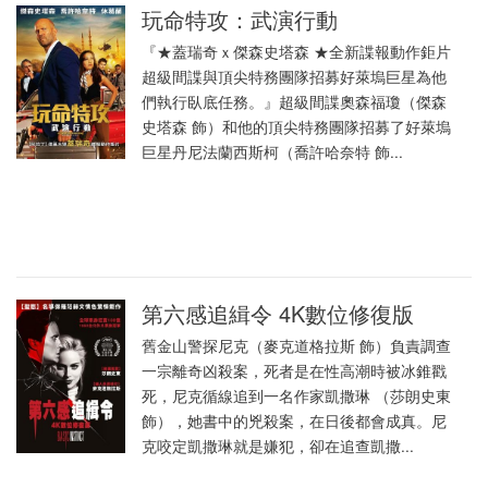
玩命特攻：武演行動
『★蓋瑞奇ｘ傑森史塔森 ★全新諜報動作鉅片
超級間諜與頂尖特務團隊招募好萊塢巨星為他
們執行臥底任務。』超級間諜奧森福瓊（傑森
史塔森 飾）和他的頂尖特務團隊招募了好萊塢
巨星丹尼法蘭西斯柯（喬許哈奈特 飾...
第六感追緝令 4K數位修復版
舊金山警探尼克（麥克道格拉斯 飾）負責調查
一宗離奇凶殺案，死者是在性高潮時被冰錐戳
死，尼克循線追到一名作家凱撒琳 （莎朗史東
飾），她書中的兇殺案，在日後都會成真。尼
克咬定凱撒琳就是嫌犯，卻在追查凱撒...