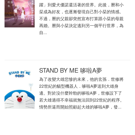
躍」到愛犬優諾還活著的世界。此後，曆和小
栞成為好友，也逐漸發現自己對小栞的情感。
不過，曆的父親卻突然宣布打算跟小栞的母親
再婚。曆與小栞決定逃到另一個平行世界，為
自...
STAND BY ME 哆啦A夢
為了改變大雄悲慘的未來，他的玄孫．世修將
22世紀的貓型機器人．哆啦A夢送到大雄身
邊。對於沒什麼幹勁的哆啦A夢，世修設下了
若大雄過得不幸福就無法回到22世紀的程序。
情勢所逼而開始照顧起大雄的哆啦A夢，發...