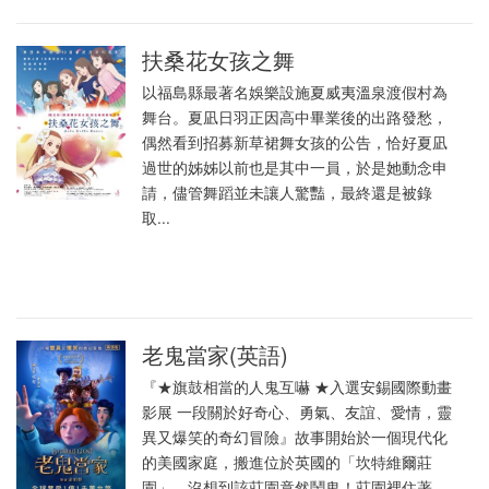
扶桑花女孩之舞
以福島縣最著名娛樂設施夏威夷溫泉渡假村為
舞台。夏凪日羽正因高中畢業後的出路發愁，
偶然看到招募新草裙舞女孩的公告，恰好夏凪
過世的姊姊以前也是其中一員，於是她動念申
請，儘管舞蹈並未讓人驚豔，最終還是被錄
取...
老鬼當家(英語)
『★旗鼓相當的人鬼互嚇 ★入選安錫國際動畫
影展 一段關於好奇心、勇氣、友誼、愛情，靈
異又爆笑的奇幻冒險』故事開始於一個現代化
的美國家庭，搬進位於英國的「坎特維爾莊
園」，沒想到該莊園竟然鬧鬼！莊園裡住著...