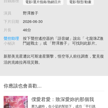
目錄路徑
電影/選片指南/熱銷日片
電影/類型/動畫
演員
野澤雅子
下片日期
2026-06-30
片長
46分
聲控助理
按下聲控遙控器的「語音鍵」說出「 七龍珠Z激
小秘訣
鬥超戰士 」或 「野澤雅子」 可找到此影片。
新那美克星遭比可斯達星襲擊，悟空等人前往調查，驚見復
活的克維拉再現災難。
你應該也會喜歡...
僕愛君愛：致深愛妳的那個我
曆九歲時，在小栞的幫助下，成功「平行跳