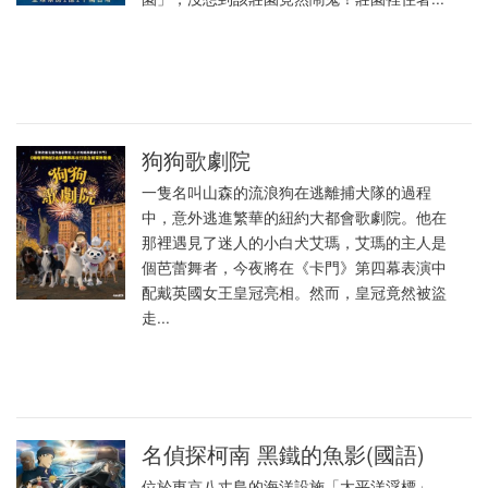
狗狗歌劇院
一隻名叫山森的流浪狗在逃離捕犬隊的過程
中，意外逃進繁華的紐約大都會歌劇院。他在
那裡遇見了迷人的小白犬艾瑪，艾瑪的主人是
個芭蕾舞者，今夜將在《卡門》第四幕表演中
配戴英國女王皇冠亮相。然而，皇冠竟然被盜
走...
名偵探柯南 黑鐵的魚影(國語)
位於東京八丈島的海洋設施「太平洋浮標」，