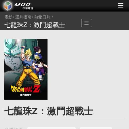
電影
選片指南
熱銷日片
七龍珠Z：激鬥超戰士
七龍珠Z：激鬥超戰士