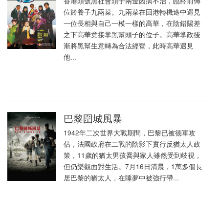
香港頭號黑社會頭子兩金因病不治，臨終前傳
位於養子九兩菜。九兩菜在回港轉機途中遇見
一位長相與自己一模一樣的高華，在陰錯陽差
之下高華竟接掌黑幫頭子的位子。高華掌政後
漸將黑幫生意轉為合法經營，此時高華遇見
他...
巴黎圍城風暴
1942年二次世界大戰期間，巴黎已被德軍攻
佔，法國政府在二戰的陰影下實行反猶太人政
策，11歲的猶太男孩喬與家人雖然受到歧視，
但仍樂觀面對生活。7月16日清晨，1萬多個長
居巴黎的猶太人，在睡夢中被強行帶...