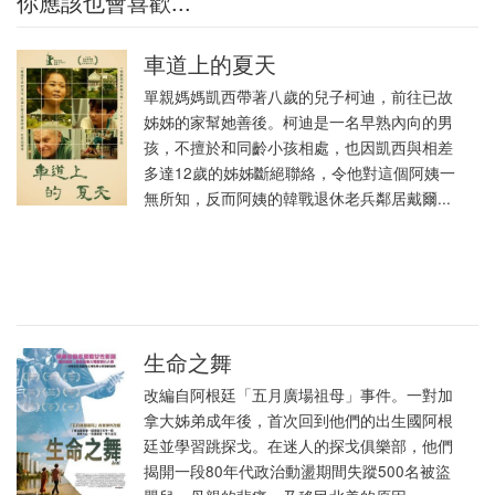
你應該也會喜歡...
車道上的夏天
單親媽媽凱西帶著八歲的兒子柯迪，前往已故
姊姊的家幫她善後。柯迪是一名早熟內向的男
孩，不擅於和同齡小孩相處，也因凱西與相差
多達12歲的姊姊斷絕聯絡，令他對這個阿姨一
無所知，反而阿姨的韓戰退休老兵鄰居戴爾...
生命之舞
改編自阿根廷「五月廣場祖母」事件。一對加
拿大姊弟成年後，首次回到他們的出生國阿根
廷並學習跳探戈。在迷人的探戈俱樂部，他們
揭開一段80年代政治動盪期間失蹤500名被盜