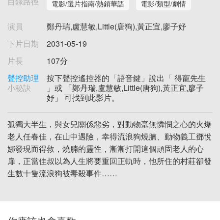
目錄路徑
電影/選片指南/熱銷華語
電影/類型/劇情
演員
鄭丹瑞,盧慧敏,Little(唐狗),黃正宜,廖子妤
下片日期
2031-05-19
片長
107分
聲控助理
按下聲控遙控器的「語音鍵」說出「 得寵先生
小秘訣
」或 「鄭丹瑞,盧慧敏,Little(唐狗),黃正宜,廖子
妤」 可找到此影片。
孤獨大半生，與女兒關係惡劣，對動物毫無憐憫之心的火爆
老人任春佳，在山中遇險，幸得流浪狗燒腩、動物義工鄧悅
娜發現而得救，燒腩的靈性，漸漸打開這個頑固老人的心
扉，正當佳叔以為人生將要重回正軌時，他所住的村莊卻發
生數十隻流浪狗被毒殺事件……