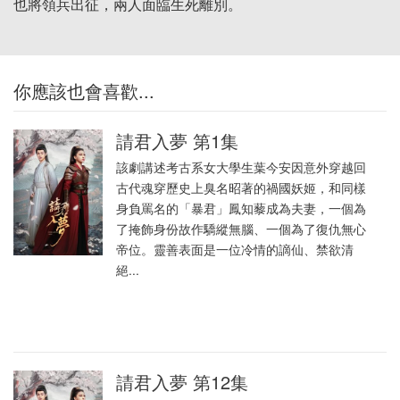
也將領兵出征，兩人面臨生死離別。
你應該也會喜歡...
請君入夢 第1集
該劇講述考古系女大學生葉今安因意外穿越回
古代魂穿歷史上臭名昭著的禍國妖姬，和同樣
身負罵名的「暴君」鳳知藜成為夫妻，一個為
了掩飾身份故作驕縱無腦、一個為了復仇無心
帝位。靈善表面是一位冷情的謫仙、禁欲清
絕...
請君入夢 第12集