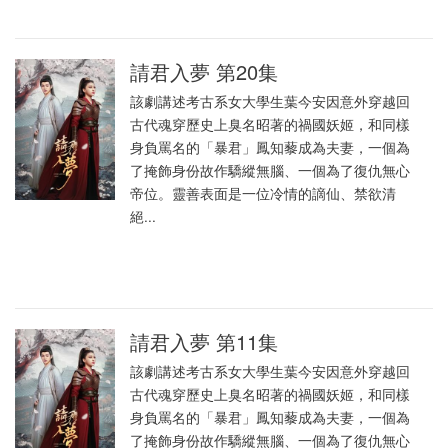
請君入夢 第20集
該劇講述考古系女大學生葉今安因意外穿越回
古代魂穿歷史上臭名昭著的禍國妖姬，和同樣
身負罵名的「暴君」鳳知藜成為夫妻，一個為
了掩飾身份故作驕縱無腦、一個為了復仇無心
帝位。靈善表面是一位冷情的謫仙、禁欲清
絕...
請君入夢 第11集
該劇講述考古系女大學生葉今安因意外穿越回
古代魂穿歷史上臭名昭著的禍國妖姬，和同樣
身負罵名的「暴君」鳳知藜成為夫妻，一個為
了掩飾身份故作驕縱無腦、一個為了復仇無心