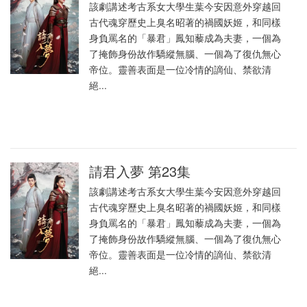
該劇講述考古系女大學生葉今安因意外穿越回
古代魂穿歷史上臭名昭著的禍國妖姬，和同樣
身負罵名的「暴君」鳳知藜成為夫妻，一個為
了掩飾身份故作驕縱無腦、一個為了復仇無心
帝位。靈善表面是一位冷情的謫仙、禁欲清
絕...
請君入夢 第23集
該劇講述考古系女大學生葉今安因意外穿越回
古代魂穿歷史上臭名昭著的禍國妖姬，和同樣
身負罵名的「暴君」鳳知藜成為夫妻，一個為
了掩飾身份故作驕縱無腦、一個為了復仇無心
帝位。靈善表面是一位冷情的謫仙、禁欲清
絕...