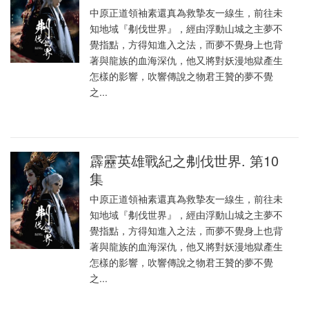
中原正道領袖素還真為救摯友一線生，前往未
知地域『刜伐世界』，經由浮動山城之主夢不
覺指點，方得知進入之法，而夢不覺身上也背
著與龍族的血海深仇，他又將對妖漫地獄產生
怎樣的影響，吹響傳說之物君王贊的夢不覺
之...
霹靂英雄戰紀之刜伐世界. 第10
集
中原正道領袖素還真為救摯友一線生，前往未
知地域『刜伐世界』，經由浮動山城之主夢不
覺指點，方得知進入之法，而夢不覺身上也背
著與龍族的血海深仇，他又將對妖漫地獄產生
怎樣的影響，吹響傳說之物君王贊的夢不覺
之...