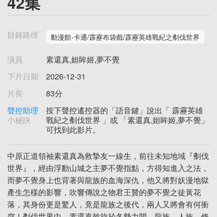
42集
目錄路徑
動漫館-卡通/霹靂布袋戲/霹靂英雄戰紀之刜伐世界
演員
素還真,妲眸姬,夢不覺
下片日期
2026-12-31
片長
83分
聲控助理
按下聲控遙控器的「語音鍵」說出「 霹靂英雄
小秘訣
戰紀之刜伐世界 」或 「素還真,妲眸姬,夢不覺」
可找到此影片。
中原正道領袖素還真為救摯友一線生，前往未知地域『刜伐
世界』，經由浮動山城之主夢不覺指點，方得知進入之法，
而夢不覺身上也背著與龍族的血海深仇，他又將對妖漫地獄
產生怎樣的影響，吹響傳說之物君王贊的夢不覺之徒黃花
落，其身份更是驚人，竟是龍族之後代，兩人又將會有何衝
突！刜伐世界中，素還真斡旋於各勢力間，龍族、人族、修