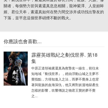
關者，每個勢力皆與素還真息息相關，龍神紫澤、人皇妲眸
姬、君位天牟，素還真如何在勢力間交涉并成功找出摯友的
下落，並平息這個世界硝煙不斷的戰火。
你應該也會喜歡...
霹靂英雄戰紀之刜伐世界. 第18
集
中原正道領袖素還真為救摯友一線生，前往未
知地域『刜伐世界』，經由浮動山城之主夢不
覺指點，方得知進入之法，而夢不覺身上也背
著與龍族的血海深仇，他又將對妖漫地獄產生
怎樣的影響，吹響傳說之物君王贊的夢不覺
之...