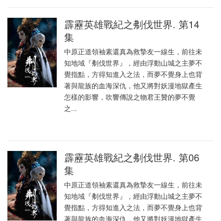
霹靂英雄戰紀之刜伐世界. 第14
集
中原正道領袖素還真為救摯友一線生，前往未
知地域『刜伐世界』，經由浮動山城之主夢不
覺指點，方得知進入之法，而夢不覺身上也背
著與龍族的血海深仇，他又將對妖漫地獄產生
怎樣的影響，吹響傳說之物君王贊的夢不覺
之...
霹靂英雄戰紀之刜伐世界. 第06
集
中原正道領袖素還真為救摯友一線生，前往未
知地域『刜伐世界』，經由浮動山城之主夢不
覺指點，方得知進入之法，而夢不覺身上也背
著與龍族的血海深仇，他又將對妖漫地獄產生