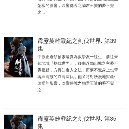
怎樣的影響，吹響傳說之物君王贊的夢不覺
之...
霹靂英雄戰紀之刜伐世界. 第39
集
中原正道領袖素還真為救摯友一線生，前往未
知地域『刜伐世界』，經由浮動山城之主夢不
覺指點，方得知進入之法，而夢不覺身上也背
著與龍族的血海深仇，他又將對妖漫地獄產生
怎樣的影響，吹響傳說之物君王贊的夢不覺
之...
霹靂英雄戰紀之刜伐世界. 第35
集