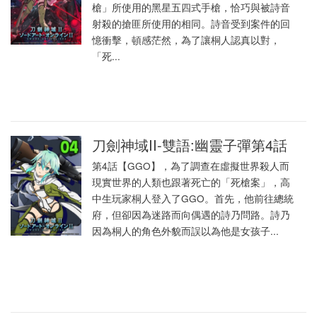
槍」所使用的黑星五四式手槍，恰巧與被詩音
射殺的搶匪所使用的相同。詩音受到案件的回
憶衝擊，頓感茫然，為了讓桐人認真以對，
「死...
刀劍神域II-雙語:幽靈子彈第4話
第4話【GGO】，為了調查在虛擬世界殺人而
現實世界的人類也跟著死亡的「死槍案」，高
中生玩家桐人登入了GGO。首先，他前往總統
府，但卻因為迷路而向偶遇的詩乃問路。詩乃
因為桐人的角色外貌而誤以為他是女孩子...