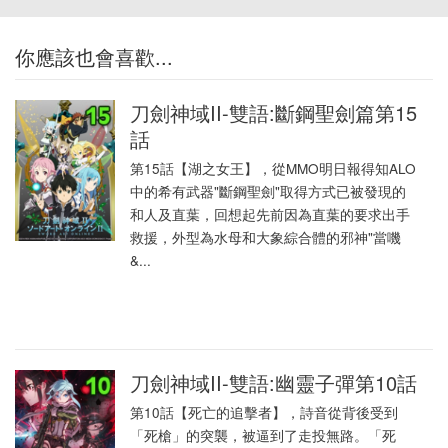
你應該也會喜歡...
刀劍神域II-雙語:斷鋼聖劍篇第15
話
第15話【湖之女王】，從MMO明日報得知ALO
中的希有武器"斷鋼聖劍"取得方式已被發現的
和人及直葉，回想起先前因為直葉的要求出手
救援，外型為水母和大象綜合體的邪神"當嘰
&...
刀劍神域II-雙語:幽靈子彈第10話
第10話【死亡的追擊者】，詩音從背後受到
「死槍」的突襲，被逼到了走投無路。「死