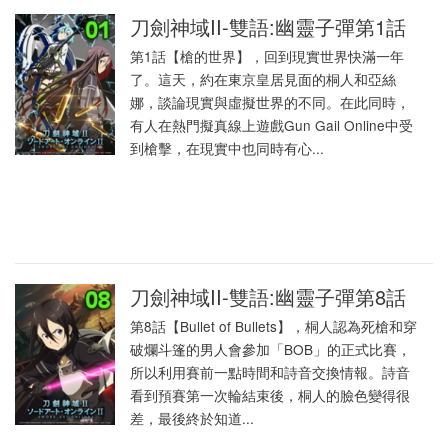
刀劍神域II-雙語:幽靈子彈第1話
第1話【槍的世界】，回到現實世界快滿一年
了。這天，約在東京皇居見面的桐人和亞絲
娜，談論現實與虛擬世界的不同。在此同時，
有人在熱門擬真線上遊戲Gun Gail Online中受
到槍擊，在現實中也同時有心...
刀劍神域II-雙語:幽靈子彈第8話
第8話【Bullet of Bullets】，桐人認為死槍和穿
破爛斗篷的男人會參加「BOB」的正式比賽，
所以利用賽前一點時間和詩音交換情報。詩音
看到預賽第一次輪結束後，桐人的臉色變得很
差，最後終於知道...