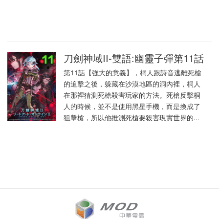
刀劍神域II-雙語:幽靈子彈第11話
第11話【強大的意義】，桐人跟詩音逃離死槍
的追擊之後，躲藏在沙漠地區的洞內裡，桐人
在那裡猜測死槍殺害玩家的方法。死槍反擊桐
人的時候，並不是使用黑星手機，而是換成了
狙擊槍，所以他推測死槍要殺害現實世界的...