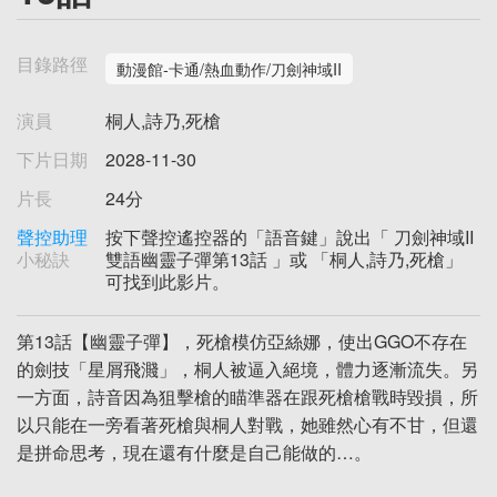
目錄路徑
動漫館-卡通/熱血動作/刀劍神域II
演員
桐人,詩乃,死槍
下片日期
2028-11-30
片長
24分
聲控助理
按下聲控遙控器的「語音鍵」說出「 刀劍神域II
小秘訣
雙語幽靈子彈第13話 」或 「桐人,詩乃,死槍」
可找到此影片。
第13話【幽靈子彈】，死槍模仿亞絲娜，使出GGO不存在
的劍技「星屑飛濺」，桐人被逼入絕境，體力逐漸流失。另
一方面，詩音因為狙擊槍的瞄準器在跟死槍槍戰時毀損，所
以只能在一旁看著死槍與桐人對戰，她雖然心有不甘，但還
是拼命思考，現在還有什麼是自己能做的…。