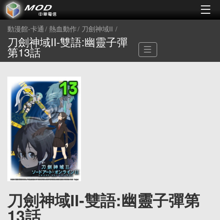
動漫館-卡通
熱血動作
刀劍神域II
刀劍神域II-雙語:幽靈子彈
第13話
刀劍神域II-雙語:幽靈子彈第
13話