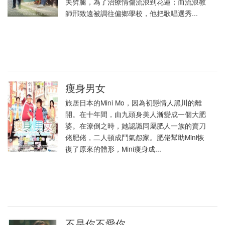
夫劈腿，為了治療情傷流浪到花蓮；而流浪教
師邢致遠被調往偏鄉學校，他把歌唱選秀...
瘦身男女
旅居日本的Mini Mo，因為初戀情人黑川的離
開。在十年間，由九頭身美人漸變成一個大肥
婆。在潦倒之時，她認識同屬肥人一族的賣刀
佬肥佬，二人頓成鬥氣怨家。肥佬幫助Mini恢
復了原來的體形，Mini瘦身成...
不是你不愛你