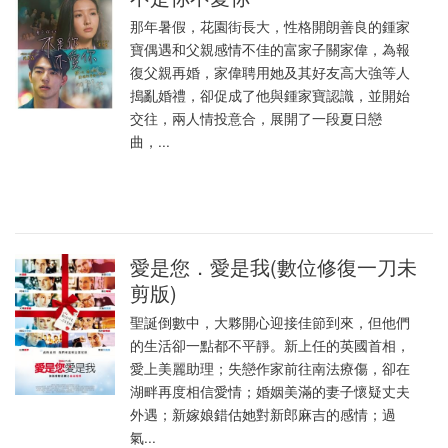
那年暑假，花園街長大，性格開朗善良的鍾家
寶偶遇和父親感情不佳的富家子關家偉，為報
復父親再婚，家偉聘用她及其好友高大強等人
搗亂婚禮，卻促成了他與鍾家寶認識，並開始
交往，兩人情投意合，展開了一段夏日戀
曲，...
愛是您．愛是我(數位修復一刀未
剪版)
聖誕倒數中，大夥開心迎接佳節到來，但他們
的生活卻一點都不平靜。新上任的英國首相，
愛上美麗助理；失戀作家前往南法療傷，卻在
湖畔再度相信愛情；婚姻美滿的妻子懷疑丈夫
外遇；新嫁娘錯估她對新郎麻吉的感情；過
氣...