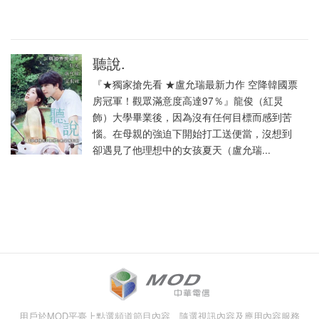
聽說.
『★獨家搶先看 ★盧允瑞最新力作 空降韓國票
房冠軍！觀眾滿意度高達97％』龍俊（紅炅
飾）大學畢業後，因為沒有任何目標而感到苦
惱。在母親的強迫下開始打工送便當，沒想到
卻遇見了他理想中的女孩夏天（盧允瑞...
用戶於MOD平臺上點選頻道節目內容、隨選視訊內容及應用內容服務