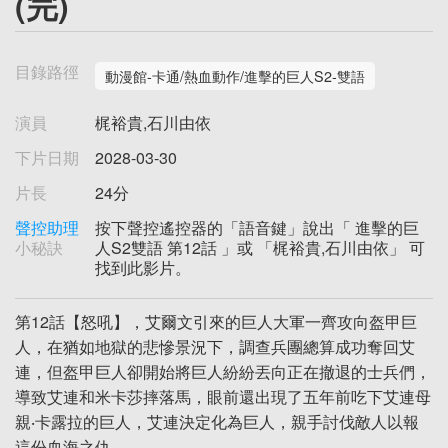
(完)
目錄路徑
動漫館-卡通/熱血動作/進擊的巨人S2-雙語
演員
梶裕貴,石川由依
下片日期
2028-03-30
片長
24分
聲控助理
按下聲控遙控器的「語音鍵」說出「 進擊的巨
小秘訣
人S2雙語 第12話 」或 「梶裕貴,石川由依」 可
找到此影片。
第12話【怒吼】，艾爾文引來的巨人大軍一齊攻向盔甲巨
人，在猶如地獄的悲慘景況下，調查兵團總算成功奪回艾
連，但盔甲巨人卻開始將巨人紛紛丟向正在撤退的士兵們，
導致艾連和米卡莎摔落馬，眼前還出現了五年前吃下艾連母
親‧卡露拉的巨人，艾連決定化為巨人，親手討伐敵人以報
這份血海之仇……。