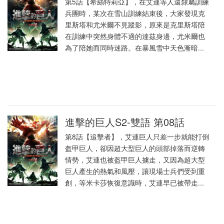
第5話【希絲特莉亞】，在艾連等人還隸屬訓練
兵團時，某次在雪山訓練結束後，大家發現克
里斯塔和尤米爾不見蹤影，原來是克里斯塔陪
在訓練中突然身體不適的達茲身邊，尤米爾也
為了陪她而同時迷路。在暴風雪中天色漸暗...
進擊的巨人S2-雙語 第08話
第8話【追擊者】，艾連巨人只差一步就能打倒
盔甲巨人，卻因超大型巨人的頭部掉落而逆轉
情勢，艾連也被盔甲巨人擄走，又因為超大型
巨人產生的熱氣和風壓，讓現場士兵們受到重
創，等米卡莎恢復意識時，艾連早已被帶走...