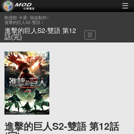
動漫館-卡通
熱血動作
進擊的巨人S2-雙語
進擊的巨人S2-雙語 第12
話(完)
進擊的巨人S2-雙語 第12話