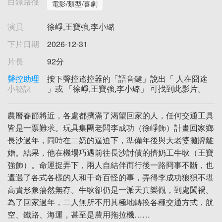
目錄路徑
電影/類型/喜劇
演員
徐崢,王寶強,李小璐
下片日期
2026-12-31
片長
92分
聲控助理
按下聲控遙控器的「語音鍵」說出「 人在囧途
小秘訣
」或 「徐崢,王寶強,李小璐」 可找到此影片。
農曆春節將近，各處都擠滿了渴望回家的人，任何交通工具
皆是一票難求。玩具集團老闆李成功（徐崢飾）計畫回家鄉
長沙過年，同時在二奶的逼迫下，準備年後與大老婆攤牌離
婚。結果，他在機場巧遇前往長沙討債的擠奶工牛耿（王寶
強飾）。命運捉弄下，兩人自結伴而行後一路冏事不斷，也
遭遇了各式各樣的人和千奇百怪的事，弄得李成功狼狽不堪
高貴形象蕩然無存。牛耿卻仍是一派天真樂觀，到處闖禍。
為了回家過年，二人無所不用其極地轉換各種交通方式，航
空、鐵路、海運，甚至是農用拖拉機……