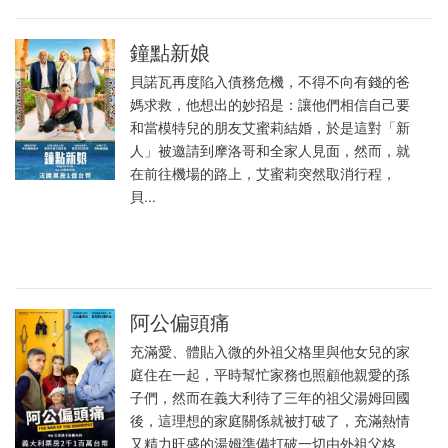
鐘點新娘
貝諾瓦再度陷入債務危機，不得不向有錢的爸
媽求救，他想出的妙招是：讓他們相信自己要
和當模特兒的朋友艾蜜莉結婚，於是這對「新
人」被邀請到摩洛哥和全家人見面，然而，就
在前往機場的路上，艾蜜莉突然取消行程，
貝...
阿公偏頭痛
充滿愛、體貼入微的外祖父格里與他女兒的家
庭住在一起，平時幫忙家務也照顧他親愛的孫
子們，然而在義大利待了三年的祖父湯姆回國
後，這理想的家庭關係就被打破了，充滿熱情
又精力旺盛的湯姆準備打破一切由外祖父格