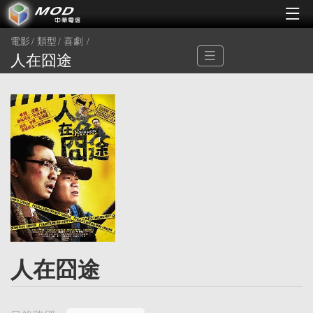
電影
類型
喜劇
人在囧途
人在囧途