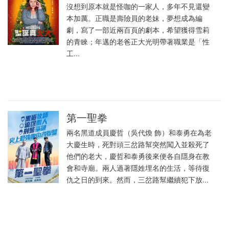
沒想到原本就是怪咖的一家人，多年不見還變
本加厲。正職是壽險員的老妹，夢想成為編
劇，寫了一部近兩百頁的劇本，希望獲得雪莉
的青睞；年邁的老爸正大光明帶著職業是「性
工...
第一聖拳
兩名黑道成員慶哲（吳代煥 飾）和泰勇在為老
大慶生時，死對頭三岔路幫突然闖入並殺死了
他們的老大，慶哲和泰勇後來便各自隱身在教
會和寺廟。兩人過著隱姓埋名的生活，等待復
仇之日的到來。然而，三岔路幫繼續犯下放...