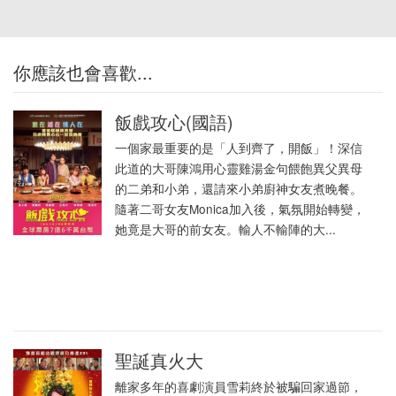
你應該也會喜歡...
飯戲攻心(國語)
一個家最重要的是「人到齊了，開飯」！深信
此道的大哥陳鴻用心靈雞湯金句餵飽異父異母
的二弟和小弟，還請來小弟廚神女友煮晚餐。
隨著二哥女友Monica加入後，氣氛開始轉變，
她竟是大哥的前女友。輸人不輸陣的大...
聖誕真火大
離家多年的喜劇演員雪莉終於被騙回家過節，