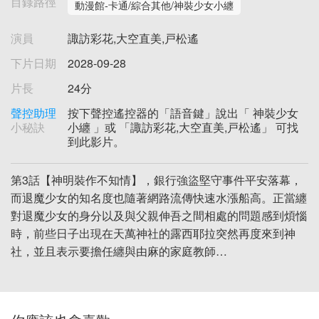
目錄路徑
動漫館-卡通/綜合其他/神裝少女小纏
演員
諏訪彩花,大空直美,戸松遙
下片日期
2028-09-28
片長
24分
聲控助理
按下聲控遙控器的「語音鍵」說出「 神裝少女
小秘訣
小纏 」或 「諏訪彩花,大空直美,戸松遙」 可找
到此影片。
第3話【神明裝作不知情】，銀行強盜堅守事件平安落幕，
而退魔少女的知名度也隨著網路流傳快速水漲船高。正當纏
對退魔少女的身分以及與父親伸吾之間相處的問題感到煩惱
時，前些日子出現在天萬神社的露西耶拉突然再度來到神
社，並且表示要擔任纏與由麻的家庭教師…