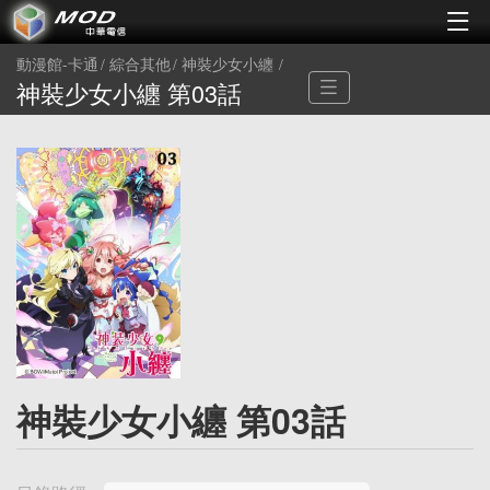
動漫館-卡通
綜合其他
神裝少女小纏
神裝少女小纏 第03話
神裝少女小纏 第03話