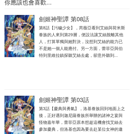
你應該也會喜歡...
劍姬神聖譚 第08話
第8話【污穢少女】，芮薇亞看到艾絲與荷米斯
眷族的人來到第29層，便設法讓艾絲脫離其他
人，打算單獨與她對決，沒想到艾絲的能力已
不是她一個人能應付。另一方面，蕾菲亞與伯
特到里維拉鎮探聽艾絲去處，卻意外聽到...
劍姬神聖譚 第03話
第3話【慶典與勇氣】，洛基眷族回到地面上之
後，正好遇到迦尼薩眷族所舉辦的諸神之宴與
怪物嘉年華，蕾菲亞原本想趁這機會找艾絲去
參加慶典，但洛基也因為要去赴某位女神的邀