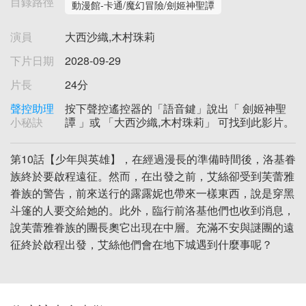
目錄路徑
動漫館-卡通/魔幻冒險/劍姬神聖譚
演員
大西沙織,木村珠莉
下片日期
2028-09-29
片長
24分
聲控助理
按下聲控遙控器的「語音鍵」說出「 劍姬神聖
小秘訣
譚 」或 「大西沙織,木村珠莉」 可找到此影片。
第10話【少年與英雄】，在經過漫長的準備時間後，洛基眷
族終於要啟程遠征。然而，在出發之前，艾絲卻受到芙蕾雅
眷族的警告，前來送行的露露妮也帶來一樣東西，說是穿黑
斗篷的人要交給她的。此外，臨行前洛基他們也收到消息，
說芙蕾雅眷族的團長奧它出現在中層。充滿不安與謎團的遠
征終於啟程出發，艾絲他們會在地下城遇到什麼事呢？