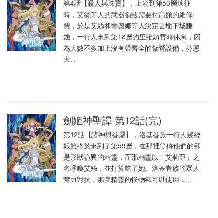
第4話【殺人與珠寶】，上次到第50層遠征
時，艾絲等人的武器損毀需要付高額的維修
費，於是艾絲和蒂奧娜等人決定去地下城賺
錢，一行人來到第18層的里維鎮暫時休息，因
為人數不多加上沒有帶齊全的紮營設備，芬恩
大...
劍姬神聖譚 第12話(完)
第12話【諸神與眷屬】，洛基眷族一行人幾經
艱難終於來到了第59層，在那裡等待他們的卻
是形狀詭異的精靈，而那精靈以「艾莉亞」之
名呼喚艾絲，並打算吃了她。洛基眷族的眾人
奮力對抗，那隻精靈的怪物卻可以使用長...