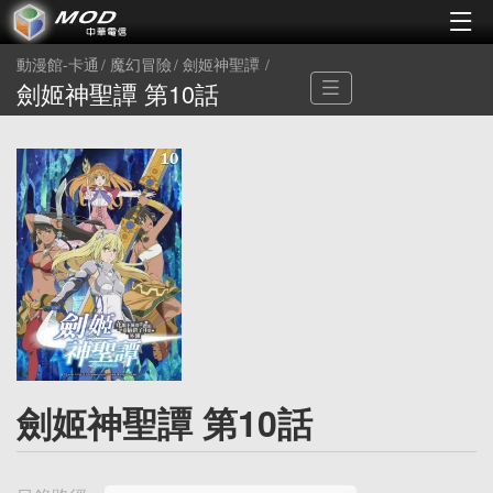
動漫館-卡通
魔幻冒險
劍姬神聖譚
劍姬神聖譚 第10話
劍姬神聖譚 第10話