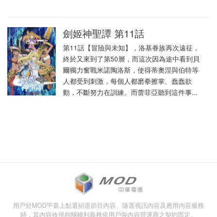
劍姬神聖譚 第11話
第11話【冒險與未知】，洛基眷族再次遠征，
終於又來到了第50層，而這次因為途中看到貝
爾獨力奮戰米諾陶洛斯，使得蒂奧涅與伯特等
人都受到刺激，每個人都磨拳擦掌、蠢蠢欲
動，不斷努力在訓練。而蕾菲亞聽到這件事...
用戶於MOD平臺上點選頻道節目內容、隨選視訊內容及應用內容服務
時，其內容收視相關權利義務依用戶與內容營運商之契約而定。