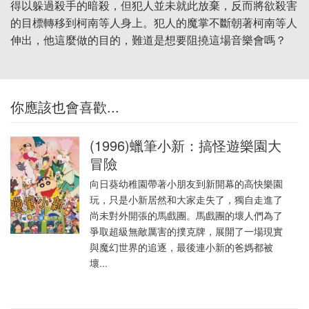
得以躲過殺手的暗殺，但犯人並未就此放棄，反而將欲殺害
的目標轉移到柯南等人身上。犯人的魔掌不斷朝著柯南等人
伸出，他這麼做的目的，難道是想要阻撓這場音樂會嗎？
你應該也會喜歡...
(1996)蠟筆小新：搞怪遊樂園大
冒險
向日葵幼稚園帶著小朋友到新開幕的高快樂園
玩，只是小新居然和大家走失了，獨自走進了
尚未對外開張的馬戲團。馬戲團的壞人們為了
爭取超級無敵厲害的撲克牌，展開了一場現實
與魔幻世界的追逐，最後連小新的爸媽都被
壞...