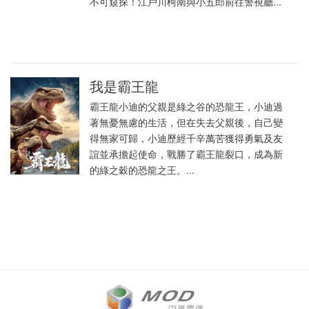
不可窺探！江戶川柯南與小五郎前往警視廳...
我是霸王龍
霸王龍小迪的父親是綠之谷的恐龍王，小迪過
著無憂無慮的生活，但在失去父親後，自己變
得無家可歸，小迪歷經千辛萬苦獲得勇氣及友
誼並承擔起使命，戰勝了霸王龍裂口，成為新
的綠之穀的恐龍之王。...