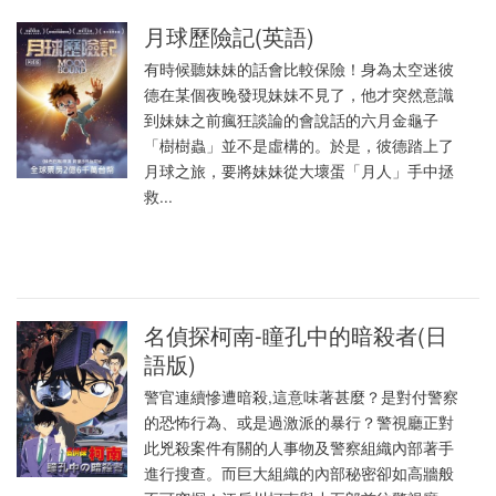
月球歷險記(英語)
有時候聽妹妹的話會比較保險！身為太空迷彼
德在某個夜晚發現妹妹不見了，他才突然意識
到妹妹之前瘋狂談論的會說話的六月金龜子
「樹樹蟲」並不是虛構的。於是，彼德踏上了
月球之旅，要將妹妹從大壞蛋「月人」手中拯
救...
名偵探柯南-瞳孔中的暗殺者(日
語版)
警官連續慘遭暗殺,這意味著甚麼？是對付警察
的恐怖行為、或是過激派的暴行？警視廳正對
此兇殺案件有關的人事物及警察組織內部著手
進行搜查。而巨大組織的內部秘密卻如高牆般