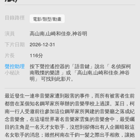
目錄路徑
電影/類型/動畫
演員
高山南,山崎和佳奈,神谷明
下片日期
2026-12-31
片長
116分
聲控助理
按下聲控遙控器的「語音鍵」說出「 名偵探柯
小秘訣
南戰慄的樂譜 」或 「高山南,山崎和佳奈,神谷
明」 可找到此影片。
最近發生一連串音樂家遭到殺害的事件，而所有被害者生前
都曾在某個知名鋼琴家所舉辦的音樂學校上過課。某日，柯
南一行人受邀前往參加這位鋼琴家所興建的音樂廳之落成紀
念音樂會，在這場世界著名音樂家雲集的音樂會中，最受矚
目的主角是一名天才女歌手，沒想到卻傳出有人企圖暗殺這
名女歌手的消息；雖然柯南在千鈞一髮之際出手相救，讓她