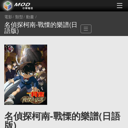
電影
類型
動畫
名偵探柯南-戰慄的樂譜(日
語版)
名偵探柯南-戰慄的樂譜(日語
版)