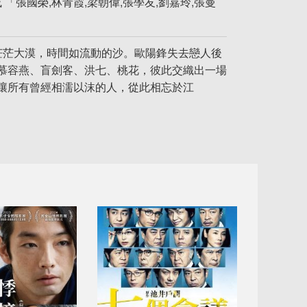
「張國榮,林青霞,梁朝偉,張學友,劉嘉玲,張曼
茫茫大漠，時間如流動的沙。歐陽鋒失去戀人後
慕容燕、盲劍客、洪七、桃花，彼此交織出一場
讓所有曾經相濡以沫的人，從此相忘於江