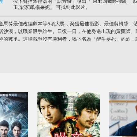
理
按下聲控遙控器的「語音鍵」說出「 東邪西毒終極版 」或 
玉,梁家輝,楊采妮」 可找到此影片。
金馬獎最佳改編劇本等5項大獎，榮獲最佳攝影、最佳剪輯獎。
居沙漠，以職業殺手維生。日復一日，在他身邊出現的黃藥師、
繞的戰爭。這場戰爭沒有勝利者，喝下名為「醉生夢死」的酒，
。