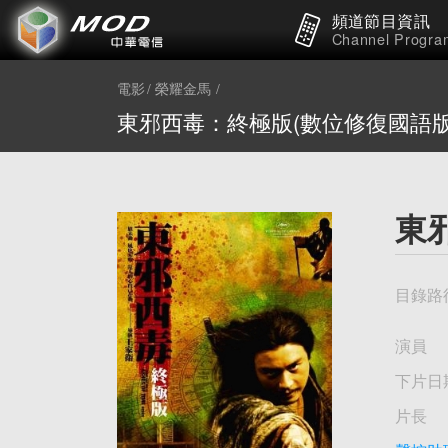
頻道節目資訊
Channel Progra
電影
榮耀金馬
東邪西毒：終極版(數位修復國語版
東
目錄路
演員
下片日
片長