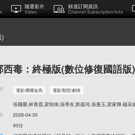
隨選影片
頻道訂閱資訊
m
Video
Channel Subscription/Info
)
邪西毒：終極版(數位修復國語版
徑
電影/榮耀金馬
電影/類型/劇情
張國榮,林青霞,梁朝偉,張學友,劉嘉玲,張曼玉,梁家輝,楊采
期
2028-04-30
93分