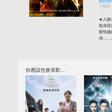
聲控助
小秘訣
★入圍
孤身隱
愛恨纏
湖……
你應該也會喜歡...