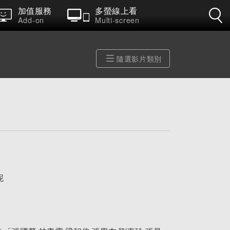
加值服務
多螢線上看
Add-on
Multi-screen
隨選影片類別
)
妮