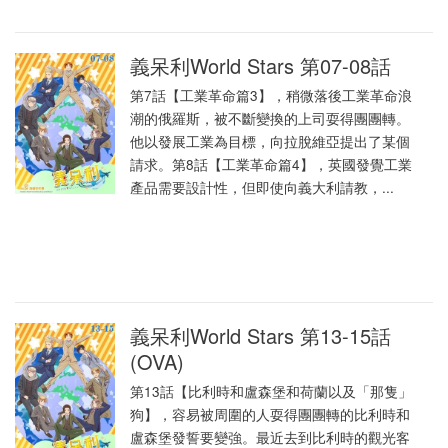
義呆利World Stars 第07-08話
第7話【工業革命篇3】，稍微落後工業革命浪
潮的俄羅斯，被不斷變換的上司耍得團團轉。
他以發展工業為目標，向拉脫維亞提出了某個
請求。第8話【工業革命篇4】，英國發覺工業
產品需要設計性，但即使向義大利請教，...
義呆利World Stars 第13-15話
(OVA)
第13話【比利時和盧森堡和荷蘭以及「那隻」
狗】，容易被周圍的人耍得團團轉的比利時和
盧森堡發誓要變強。最近去到比利時的觀光客