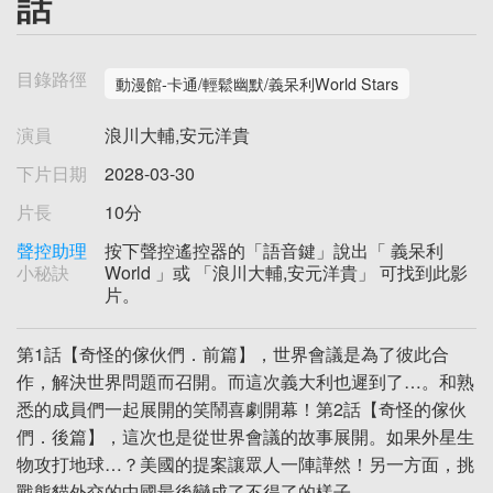
話
目錄路徑
動漫館-卡通/輕鬆幽默/義呆利World Stars
演員
浪川大輔,安元洋貴
下片日期
2028-03-30
片長
10分
聲控助理
按下聲控遙控器的「語音鍵」說出「 義呆利
小秘訣
World 」或 「浪川大輔,安元洋貴」 可找到此影
片。
第1話【奇怪的傢伙們．前篇】，世界會議是為了彼此合
作，解決世界問題而召開。而這次義大利也遲到了…。和熟
悉的成員們一起展開的笑鬧喜劇開幕！第2話【奇怪的傢伙
們．後篇】，這次也是從世界會議的故事展開。如果外星生
物攻打地球…？美國的提案讓眾人一陣譁然！另一方面，挑
戰熊貓外交的中國最後變成了不得了的樣子…。