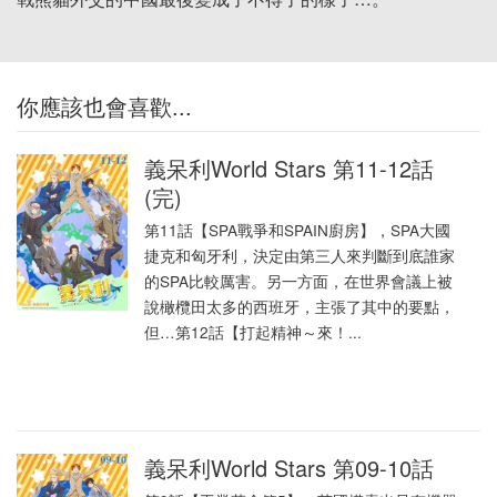
你應該也會喜歡...
義呆利World Stars 第11-12話
(完)
第11話【SPA戰爭和SPAIN廚房】，SPA大國
捷克和匈牙利，決定由第三人來判斷到底誰家
的SPA比較厲害。另一方面，在世界會議上被
說橄欖田太多的西班牙，主張了其中的要點，
但…第12話【打起精神～來！...
義呆利World Stars 第09-10話