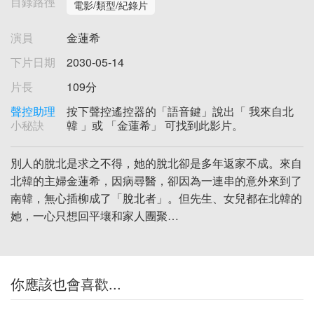
目錄路徑
電影/類型/紀錄片
演員
金蓮希
下片日期
2030-05-14
片長
109分
聲控助理
按下聲控遙控器的「語音鍵」說出「 我來自北
小秘訣
韓 」或 「金蓮希」 可找到此影片。
別人的脫北是求之不得，她的脫北卻是多年返家不成。來自
北韓的主婦金蓮希，因病尋醫，卻因為一連串的意外來到了
南韓，無心插柳成了「脫北者」。但先生、女兒都在北韓的
她，一心只想回平壤和家人團聚…
你應該也會喜歡...