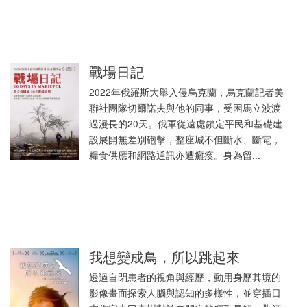
戰場日記
2022年俄羅斯大舉入侵烏克蘭，烏克蘭記者美
聯社團隊切爾諾夫與他的同事，受困馬立波渡
過漫長的20天。俄軍從遠處鎖定平民和基礎建
設展開無差別砲擊，整座城不但斷水、斷電，
糧食供應和網路通訊亦遭癱瘓。身為留...
我想變成鳥，所以跳起來
透過自閉患者的視角與經歷，動用身歷其境的
影像畫面探索人腦與認知的多樣性，並穿插日