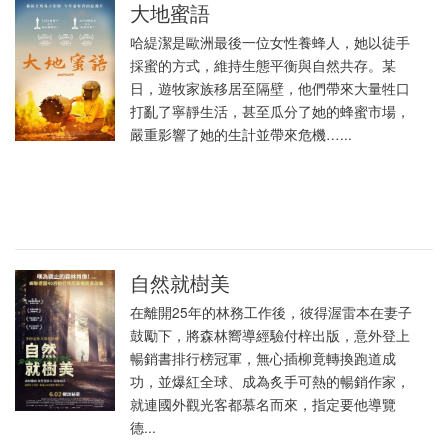
大地蜜語
哈緹潔是歐洲最後一位女性養蜂人，她以徒手
採蜜的方式，維持生態平衡與自然共存。某
日，遊牧家族移居至隔壁，他們帶來大量牲口
打亂了寧靜生活，甚至瓜分了她的蜂蜜市場，
嚴重影響了她的生計並帶來危機…...
自然就樹美
在離開25年的林務工作後，彼得渥雷本在妻子
鼓勵下，將森林嚮導經驗付梓出版，意外登上
暢銷書排行榜冠軍，無心插柳竟轉換跑道成
功，並爆紅全球、成為炙手可熱的暢銷作家，
就連國外觀光客都慕名而來，指定要他導覽
德...