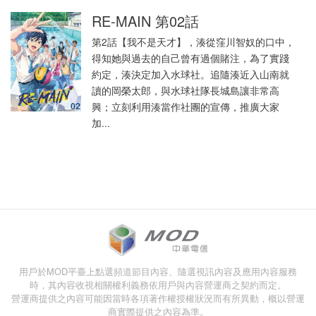
RE-MAIN 第02話
第2話【我不是天才】，湊從窪川智奴的口中，
得知她與過去的自己曾有過個賭注，為了實踐
約定，湊決定加入水球社。追隨湊近入山南就
讀的岡榮太郎，與水球社隊長城島讓非常高
興；立刻利用湊當作社團的宣傳，推廣大家
加...
用戶於MOD平臺上點選頻道節目內容、隨選視訊內容及應用內容服務
時，其內容收視相關權利義務依用戶與內容營運商之契約而定。
營運商提供之內容可能因當時各項著作權授權狀況而有所異動，概以營運
商實際提供之內容為準。