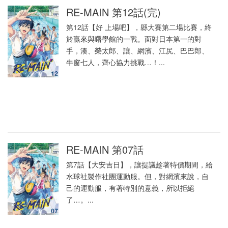
RE-MAIN 第12話(完)
第12話【好 上場吧】，縣大賽第二場比賽，終
於贏來與曙學館的一戰。面對日本第一的對
手，湊、榮太郎、讓、網濱、江尻、巴巴郎、
牛窗七人，齊心協力挑戰…！...
RE-MAIN 第07話
第7話【大安吉日】，讓提議趁著特價期間，給
水球社製作社團運動服。但，對網濱來說，自
己的運動服，有著特別的意義，所以拒絕
了…。...