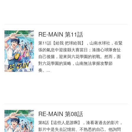
RE-MAIN 第11話
第11話【給我 把球給我】，山南水球社，在緊
張的氣息中迎接縣大賽當日；湊擔心球隊會扯
自己後腿，迎來與六花學園的初戰。然而，面
對六花學園的策略，山南無法掌握攻擊節
奏。...
RE-MAIN 第08話
第8話【這些人是誰啊】，湊看著過去的影片，
影片中是失去記憶前、不熟悉的自己。他詢問