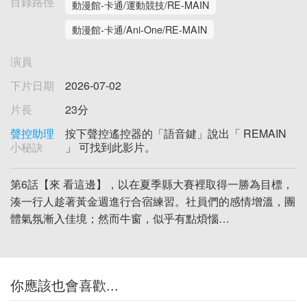
目錄路徑
動漫館-卡通/運動競技/RE-MAIN
動漫館-卡通/Ani-One/RE-MAIN
演員
下片日期
2026-07-02
片長
23分
聲控助理
按下聲控遙控器的「語音鍵」說出「 REMAIN
小秘訣
」 可找到此影片。
第6話【來 看這邊】，以在夏季縣大賽裡取得一勝為目標，
湊一行人趁著黃金週進行合宿練習。社員們的感情增溫，團
體氣氛漸入佳境；然而牛窗，似乎有點煩惱…
你應該也會喜歡...