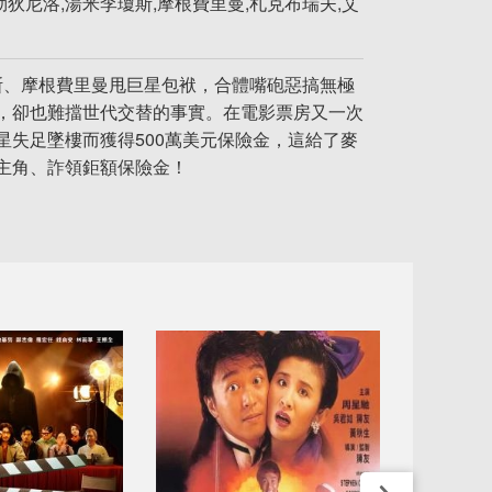
狄尼洛,湯米李瓊斯,摩根費里曼,札克布瑞夫,艾
斯、摩根費里曼甩巨星包袱，合體嘴砲惡搞無極
，卻也難擋世代交替的事實。在電影票房又一次
失足墜樓而獲得500萬美元保險金，這給了麥
主角、詐領鉅額保險金！