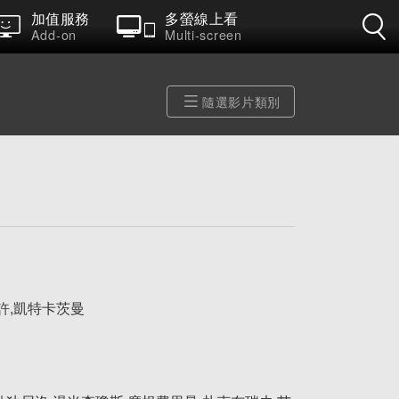
加值服務
多螢線上看
Add-on
Multi-screen
隨選影片類別
許,凱特卡茨曼