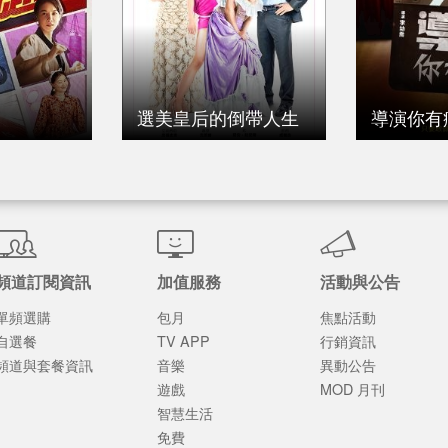
選美皇后的倒帶人生
導演你有
頻道訂閱資訊
加值服務
活動與公告
單頻選購
包月
焦點活動
自選餐
TV APP
行銷資訊
頻道與套餐資訊
音樂
異動公告
遊戲
MOD 月刊
智慧生活
免費