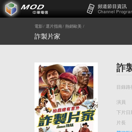
頻道節目資訊
Channel Progra
電影
選片指南
熱銷歐美
詐製片家
詐
目錄路
演員
下片日
片長