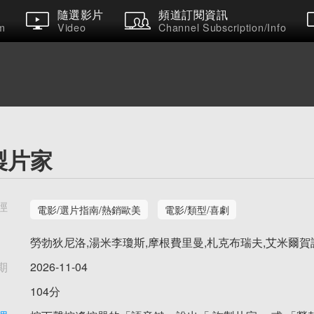
隨選影片
頻道訂閱資訊
m
Video
Channel Subscription/Info
製片家
徑
電影/選片指南/熱銷歐美
電影/類型/喜劇
勞勃狄尼洛,湯米李瓊斯,摩根費里曼,札克布瑞夫,艾米爾賀
期
2026-11-04
104分