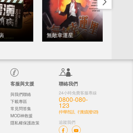
病
無敵幸運星
賣身契
客服與支援
聯絡我們
24小時免費客服專線
與我們聯絡
0800-080-
下載專區
123
常見問答集
(中華市話、行動直撥123)
MOD神救援
追蹤我們
隱私權保護政策