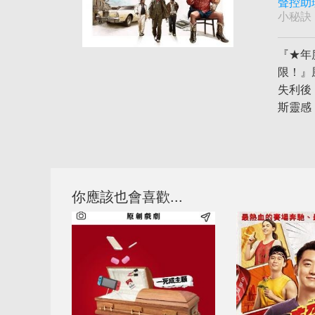
聲控助
小秘訣
『★年
限！』
失利後
斯靈感
你應該也會喜歡...