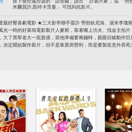
理
按下聲控遙控器的「語音鍵」說出「 詐製片家 」或 「勞勃
米爾賀許,凱特卡茨曼」 可找到此影片。
度最紓壓喜劇電影 ★三大影帝聯手耍詐 勞勃狄尼洛、湯米李瓊
風光一時的好萊塢電影製片人麥斯，靠著嘴上功夫、找金主拍片
，欠了黑幫老大一屁股債，當他準備要籌錢時，親眼目睹動作巨星
，決定開始製作新片，但不是靠票房營利，而是要製造意外弄死