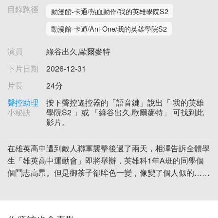
目錄路徑
動漫館-卡通/熱血動作/我的英雄學院S2
動漫館-卡通/Ani-One/我的英雄學院S2
演員
綠谷出久,歐爾麥特
下片日期
2026-12-31
片長
24分
聲控助理
按下聲控遙控器的「語音鍵」說出「 我的英雄
小秘訣
學院S2 」或 「綠谷出久,歐爾麥特」 可找到此
影片。
在雄英高中遭到敵人聯軍襲擊後過了兩天，相澤告訴全體學
生「雄英高中運動會」即將舉辦，英雄科1年A班的同學個
個鬥志高昂。但是御茶子卻眸色一變，像變了個人似的……