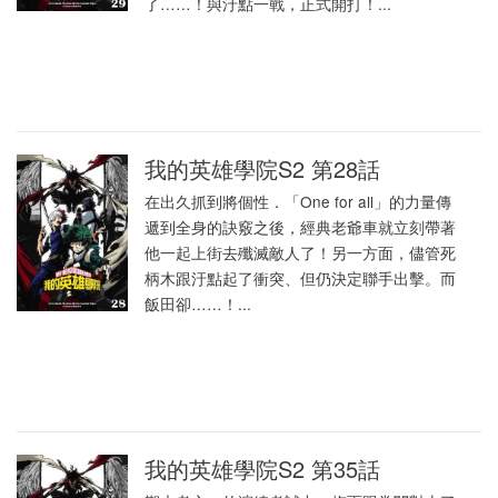
了……！與汙點一戰，正式開打！...
我的英雄學院S2 第28話
在出久抓到將個性．「One for all」的力量傳
遞到全身的訣竅之後，經典老爺車就立刻帶著
他一起上街去殲滅敵人了！另一方面，儘管死
柄木跟汙點起了衝突、但仍決定聯手出擊。而
飯田卻……！...
我的英雄學院S2 第35話