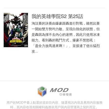
我的英雄學院S2 第25話
淘汰賽的決賽由爆豪跟轟進行對戰，雖然比賽
一開始雙方勢均力敵、呈現白熱化的狀態，但
是轟因為揮不去內心的迷惘，因此只使用冰凍
能力。看到轟的戰鬥方式，爆豪不禁怒吼：
「盡全力放馬過來啊！」、並接連了使出猛烈
攻...
用戶於MOD平臺上點選頻道節目內容、隨選視訊內容及應用內容服務
時，其內容收視相關權利義務依用戶與內容營運商之契約而定。