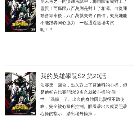
期末考之一的演練考試中，梅雨跟常闇對上了
靈質！而轟跟八百萬則是對上了相澤。自從運
動會結束後，八百萬就失去了自信，究竟她能
不能跟轟同心協力、一起通過這場考試
呢！？...
我的英雄學院S2 第20話
決賽第一回合，出久對上了普通科的心操，但
是他卻在比賽開始沒多久就被心操的"個
性"「洗腦」了。出久的身體因此變得不聽使
喚，完全被心操所控制。眼看著出久就要照著
心操的指示、踏出場外輸掉...