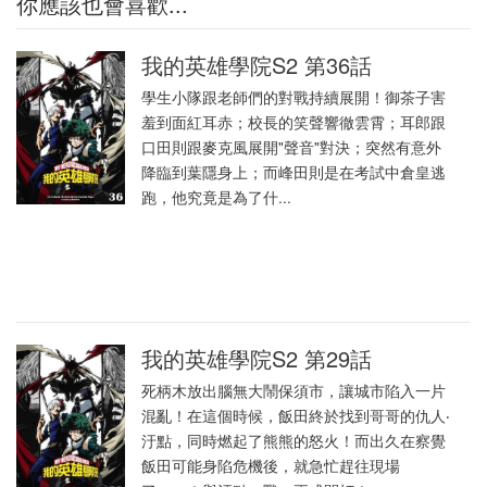
你應該也會喜歡...
我的英雄學院S2 第36話
學生小隊跟老師們的對戰持續展開！御茶子害
羞到面紅耳赤；校長的笑聲響徹雲霄；耳郎跟
口田則跟麥克風展開"聲音"對決；突然有意外
降臨到葉隱身上；而峰田則是在考試中倉皇逃
跑，他究竟是為了什...
我的英雄學院S2 第29話
死柄木放出腦無大鬧保須市，讓城市陷入一片
混亂！在這個時候，飯田終於找到哥哥的仇人‧
汙點，同時燃起了熊熊的怒火！而出久在察覺
飯田可能身陷危機後，就急忙趕往現場