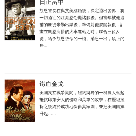
日正當中
凱恩警長在與艾美結婚後，決定退出警界，將
一切過往的江湖恩怨拋諸腦後。但當年被他逮
補的匪徒米勒出獄後，準備對他展開報復，計
畫在凱恩所搭的火車進站之時，聯合三位歹
徒，給予凱恩致命的一槍。消息一出，鎮上的
居...
鐵血金戈
美國獨立戰爭期間，紐約鄉野的一群農人奮起
抵抗印第安人的侵略和英軍的攻擊，在歷經挫
折之後終於成功地保衛其家園，並把美國國旗
升起…...