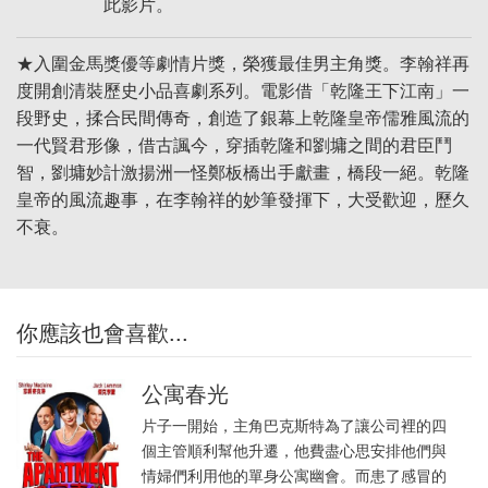
此影片。
★入圍金馬獎優等劇情片獎，榮獲最佳男主角獎。李翰祥再
度開創清裝歷史小品喜劇系列。電影借「乾隆王下江南」一
段野史，揉合民間傳奇，創造了銀幕上乾隆皇帝儒雅風流的
一代賢君形像，借古諷今，穿插乾隆和劉墉之間的君臣鬥
智，劉墉妙計激揚洲一怪鄭板橋出手獻畫，橋段一絕。乾隆
皇帝的風流趣事，在李翰祥的妙筆發揮下，大受歡迎，歷久
不衰。
你應該也會喜歡...
公寓春光
片子一開始，主角巴克斯特為了讓公司裡的四
個主管順利幫他升遷，他費盡心思安排他們與
情婦們利用他的單身公寓幽會。而患了感冒的