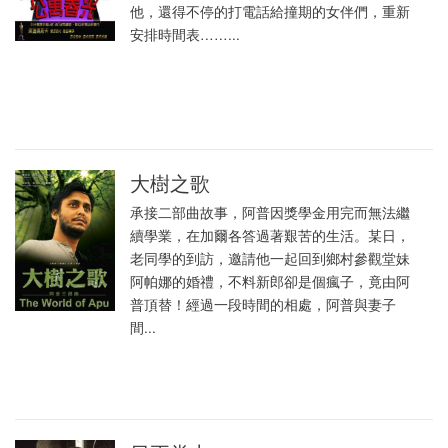
他，還得不停的打電話給撞期的女伴們，重新
安排時間表……...
大樹之歌
承接二部曲故事，阿普因獎學金用完而無法繼
續學業，在加爾各答過著艱苦的生活。某日，
老同學的到訪，邀請他一起回到鄉村參觀堂妹
阿帕娜的婚禮，不料新郎卻是個瘋子，竟由阿
普頂替！經過一段時間的相處，阿普與妻子
間...