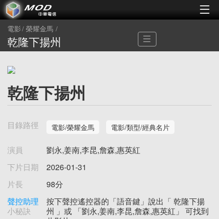
電影
榮耀金馬
乾隆下揚州
乾隆下揚州
目錄路徑
電影/榮耀金馬
電影/類型/經典名片
演員
劉永,姜南,李昆,詹森,惠英紅
下片日期
2026-01-31
片長
98分
聲控助理
按下聲控遙控器的「語音鍵」說出「 乾隆下揚
小秘訣
州 」或 「劉永,姜南,李昆,詹森,惠英紅」 可找到