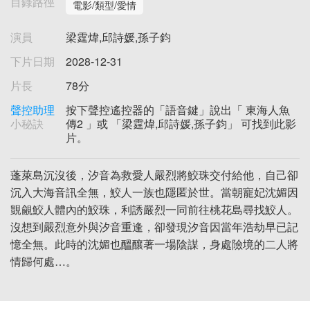
目錄路徑
電影/類型/愛情
演員
梁霆煒,邱詩媛,孫子鈞
下片日期
2028-12-31
片長
78分
聲控助理
按下聲控遙控器的「語音鍵」說出「 東海人魚
小秘訣
傳2 」或 「梁霆煒,邱詩媛,孫子鈞」 可找到此影
片。
蓬萊島沉沒後，汐音為救愛人嚴烈將鮫珠交付給他，自己卻
沉入大海音訊全無，鮫人一族也隱匿於世。當朝寵妃沈媚因
覬覦鮫人體內的鮫珠，利誘嚴烈一同前往桃花島尋找鮫人。
沒想到嚴烈意外與汐音重逢，卻發現汐音因當年浩劫早已記
憶全無。此時的沈媚也醞釀著一場陰謀，身處險境的二人將
情歸何處…。