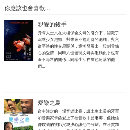
你應該也會喜歡...
親愛的殺手
身障人士六在大樓保全文哥的引介下，認識了
沉默少女泡麵。對未來不抱期待的泡麵，與六
從平淡的性交易關係，逐漸發展出一段刻骨銘
心的愛情，同時六也發現文哥與泡麵似乎也有
著不尋常的關係…同樣生活在灰色角落的他
們...
愛樂之島
命中注定的一場音樂比賽，讓土生土長的牙買
加音樂家卡薩愛上了福音歌手瑟琳娜，但她信
仰虔誠的牧師父親決心讓他們分離。在牙買加