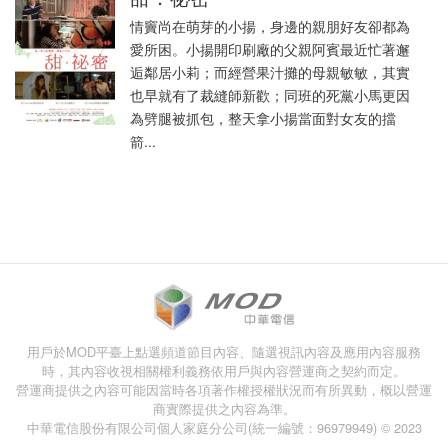
情竇尚在萌芽的小揚，身邊的親朋好友卻都為
愛所困。小揚開印刷廠的父親阿賓最近忙著邂
逅鄰居小莉；而經營果汁攤的母親敏敏，其實
也早就有了裁縫師新歡；同班的死黨小馬更因
為劈腿被抓包，整天拿小揚當面對女友的擋
箭...
用戶於MOD平臺上點選頻道節目內容、隨選視訊內容及應用內容服務
時，其內容收視相關權利義務依用戶與內容營運商之契約而定。
營運商提供之內容可能因當時各項著作權授權狀況而有所異動，概以營運
商實際提供之內容為準。
中華電信股份有限公司個人家庭分公司(統一編號：96979949) © 2023