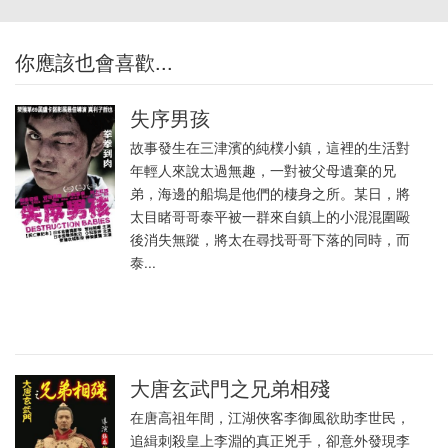
你應該也會喜歡...
失序男孩
故事發生在三津濱的純樸小鎮，這裡的生活對
年輕人來說太過無趣，一對被父母遺棄的兄
弟，海邊的船塢是他們的棲身之所。某日，將
太目睹哥哥泰平被一群來自鎮上的小混混圍毆
後消失無蹤，將太在尋找哥哥下落的同時，而
泰...
大唐玄武門之兄弟相殘
在唐高祖年間，江湖俠客李御風欲助李世民，
追緝刺殺皇上李淵的真正兇手，卻意外發現李