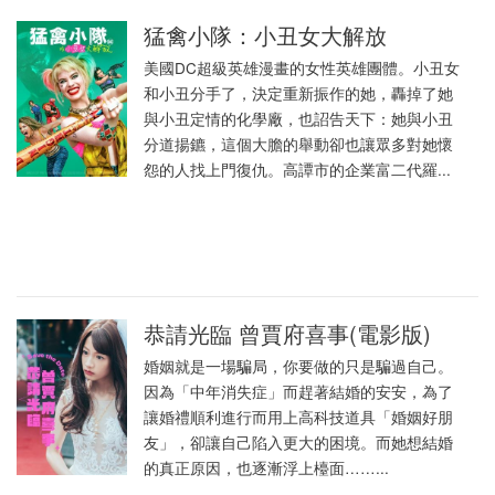
猛禽小隊：小丑女大解放
美國DC超級英雄漫畫的女性英雄團體。小丑女
和小丑分手了，決定重新振作的她，轟掉了她
與小丑定情的化學廠，也詔告天下：她與小丑
分道揚鑣，這個大膽的舉動卻也讓眾多對她懷
怨的人找上門復仇。高譚市的企業富二代羅...
恭請光臨 曾賈府喜事(電影版)
婚姻就是一場騙局，你要做的只是騙過自己。
因為「中年消失症」而趕著結婚的安安，為了
讓婚禮順利進行而用上高科技道具「婚姻好朋
友」，卻讓自己陷入更大的困境。而她想結婚
的真正原因，也逐漸浮上檯面……...