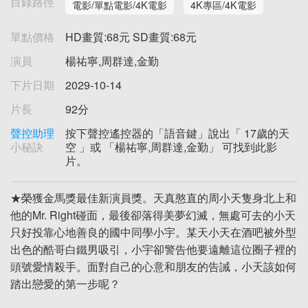
目錄路徑
電影/單點電影/4K電影
4K專區/4K電影
單點價格
HD畫質:68元 SD畫質:68元
演員
楊祐寧,周群達,金勤
下片日期
2029-10-14
片長
92分
聲控助理
按下聲控遙控器的「語音鍵」說出「 17歲的天
小秘訣
空 」或 「楊祐寧,周群達,金勤」 可找到此影
片。
★榮獲金馬獎最佳新演員獎。天真憨直的周小天隻身北上和
他的Mr. Right碰面，最後卻落得美夢幻滅，無處可去的小天
只好投靠心地善良的國中同學小宇。某天小天在酒吧被外型
出色的酷哥白鐵男吸引，小宇卻警告他要遠離這位圈子裡的
頭號愛情殺手。面對自己的心意和朋友的告誡，小天該如何
踏出戀愛的第一步呢？