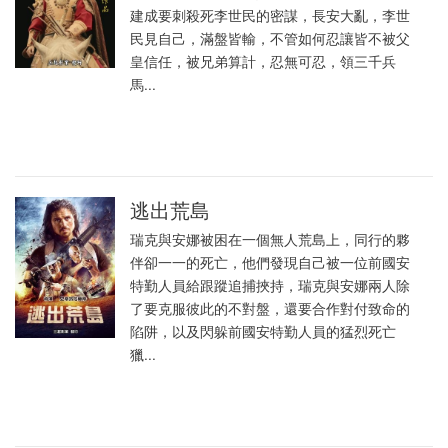
建成要刺殺死李世民的密謀，長安大亂，李世
民見自己，滿盤皆輸，不管如何忍讓皆不被父
皇信任，被兄弟算計，忍無可忍，領三千兵
馬...
逃出荒島
瑞克與安娜被困在一個無人荒島上，同行的夥
伴卻一一的死亡，他們發現自己被一位前國安
特勤人員給跟蹤追捕挾持，瑞克與安娜兩人除
了要克服彼此的不對盤，還要合作對付致命的
陷阱，以及閃躲前國安特勤人員的猛烈死亡
獵...