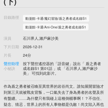
(下)
目錄路徑
動漫館-卡通/魔幻冒險/盾之勇者成名錄S1
動漫館-卡通/Ani-One/盾之勇者成名錄S1
演員
石川界人,瀨戶麻沙美
下片日期
2026-12-31
片長
24分
聲控助理
按下聲控遙控器的「語音鍵」說出「 盾之勇者
小秘訣
成名錄S1 第01話 」或 「石川界人,瀨戶麻沙
美」 可找到此影片。
作為盾之勇者被召喚至異世界的岩谷尚文。誰知展開冒險才
到第三天就被戰友背叛，一口氣失去了身為勇者的名聲及所
有盤纏。……為什麼只有我碰上這種倒楣事啊！？不信任、
疑念、猜忌，世界上的所有人事物都是仇敵！尚文陷入再也