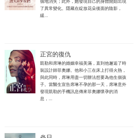
個地消失；此外，她發現自己的身體開始出現
了異常變化。隱藏在綻放花朵後面的陰影，
緩...
正宮的復仇
凱勒和席琳的婚姻幸福美滿，直到他邂逅了時
裝設計師菲奧娜。他和小三在床上打得火熱，
與此同時，席琳用盡一切辦法想要為他生個孩
子。當醫生宣告席琳不孕的那一天，席琳意外
發現凱勒的手機訊息傳來菲奧娜懷孕的消
息，...
炎日