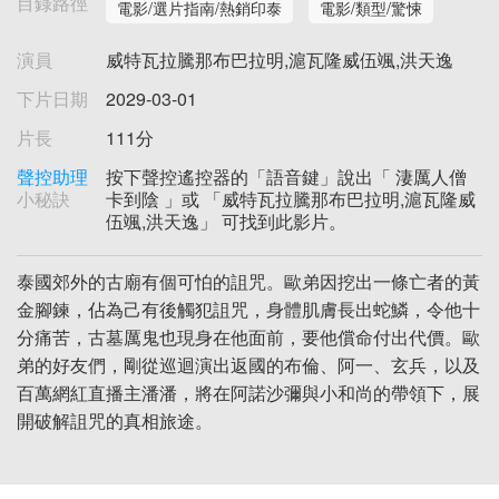
目錄路徑
電影/選片指南/熱銷印泰
電影/類型/驚悚
演員
威特瓦拉騰那布巴拉明,滬瓦隆威伍颯,洪天逸
下片日期
2029-03-01
片長
111分
聲控助理
按下聲控遙控器的「語音鍵」說出「 淒厲人僧
小秘訣
卡到陰 」或 「威特瓦拉騰那布巴拉明,滬瓦隆威
伍颯,洪天逸」 可找到此影片。
泰國郊外的古廟有個可怕的詛咒。歐弟因挖出一條亡者的黃
金腳鍊，佔為己有後觸犯詛咒，身體肌膚長出蛇鱗，令他十
分痛苦，古墓厲鬼也現身在他面前，要他償命付出代價。歐
弟的好友們，剛從巡迴演出返國的布倫、阿一、玄兵，以及
百萬網紅直播主潘潘，將在阿諾沙彌與小和尚的帶領下，展
開破解詛咒的真相旅途。