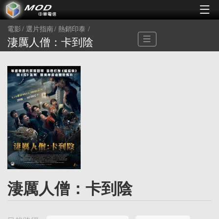
電影
選片指南
熱銷印泰
淒厲人僧：卡到陰
淒厲人僧：卡到陰