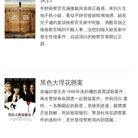
年輕檢察官充滿傲氣與道德正義感，來到人生
地不熟小鎮，看似平靜背後卻暗潮洶湧。鎮長
兒子邀約宴請檢察官至家中吃飯，酒酣耳熱之
後檢察官喝到不醒人事，沒想到隔天鎮長家中
發生性侵案件，自認清白的檢察官展開公正
調...
黑色大理花懸案
改編自發生在1946年洛杉磯的真實謀殺案件，
兩名警探奉命調查一起懸疑案件。伊莉莎白 蕭
特，一名剛崛起的新星，竟慘死路邊，屍體遭
歹徒肢解，死狀相當慘烈。警員杜埃在調查案
件的過程中，意外發現警察局內部隱藏...