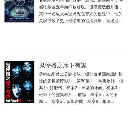
贓物藏匿五年而不被發現。但僅僅幾個月後，
其中一名成員再次出現在警方的視線中，他的
失誤導致了史上最慘重的追捕行動，這場追...
鬼停格之床下有詭
曾經在網路上公開播放，但引發爭議而遭到刪
除的各種驚悚影片，第50集！！本集收錄：檔
案1：打磨機、檔案2：掉落的牙齒、檔案3：
報紙上的靈異相片… 前篇、檔案4：床的下
面…、檔案5：參觀房間、檔案6：報紙...