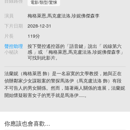
目錄路徑
電影/類型/驚悚
演員
梅格萊恩,馬克盧法洛,珍妮佛傑森李
下片日期
2028-12-31
片長
119分
聲控助理
按下聲控遙控器的「語音鍵」說出「 凶線第六
小秘訣
感 」或 「梅格萊恩,馬克盧法洛,珍妮佛傑森李」
可找到此影片。
法蘭妮（梅格萊恩 飾）是一名寂寞的文學教授，她與正在
偵辦鄰家少女謀殺案的警探馬洛伊（馬克盧法洛 飾）有段
不可告人的男女關係。然而，隨著兩人關係的進展，法蘭妮
開始懷疑殺害女子的兇手就是馬洛伊.....。
你應該也會喜歡...