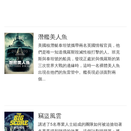
潛艦美人魚
美國核潛艇泰坦號攜帶兩名英國情報官員，他
們是唯一知道俄羅斯毀滅性核打擊的人。班克
斯與泰坦號的船員，發現正處於與俄羅斯的第
三次世界大戰的邊緣時，這時一名裸體美人魚
出現在他們的魚雷管中。艦長現必須面對兩
個...
竊盜風雲
講述了5名專業人士組成的團隊如何被迫搶劫著
名賽馬場和賭場的故事。這個計劃很簡單；將