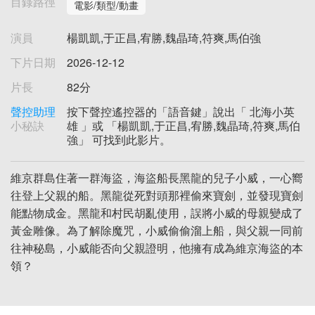
目錄路徑
電影/類型/動畫
演員
楊凱凱,于正昌,宥勝,魏晶琦,符爽,馬伯強
下片日期
2026-12-12
片長
82分
聲控助理
按下聲控遙控器的「語音鍵」說出「 北海小英
小秘訣
雄 」或 「楊凱凱,于正昌,宥勝,魏晶琦,符爽,馬伯
強」 可找到此影片。
維京群島住著一群海盜，海盜船長黑龍的兒子小威，一心嚮
往登上父親的船。黑龍從死對頭那裡偷來寶劍，並發現寶劍
能點物成金。黑龍和村民胡亂使用，誤將小威的母親變成了
黃金雕像。為了解除魔咒，小威偷偷溜上船，與父親一同前
往神秘島，小威能否向父親證明，他擁有成為維京海盜的本
領？