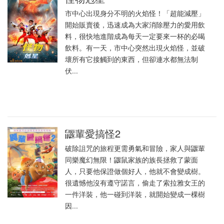
市中心出現身分不明的火焰怪！「超能減壓」
開始販賣後，迅速成為大家消除壓力的愛用飲
料，很快地進階成為每天一定要來一杯的必喝
飲料。有一天，市中心突然出現火焰怪，並破
壞所有它接觸到的東西，但卻連水都無法制
伏...
鼴輩愛搞怪2
破除詛咒的旅程更需勇氣和冒險，家人與鼴輩
同樂魔幻無限！鼴鼠家族的族長拯救了蒙面
人，只要他保證做個好人，他就不會變成樹。
很遺憾他沒有遵守諾言，偷走了索拉雅女王的
一件洋裝，他一碰到洋裝，就開始變成一棵樹
因...