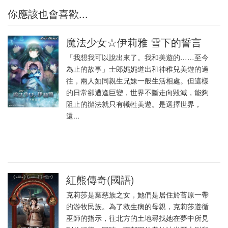
你應該也會喜歡...
魔法少女☆伊莉雅 雪下的誓言
「我想我可以說出來了。我和美遊的……至今
為止的故事」士郎娓娓道出和神稚兒美遊的過
往，兩人如同親生兄妹一般生活相處。但這樣
的日常卻遭逢巨變，世界不斷走向毀滅，能夠
阻止的辦法就只有犧牲美遊。是選擇世界，
還...
紅熊傳奇(國語)
克莉莎是葉慈族之女，她們是居住於苔原一帶
的游牧民族。為了救生病的母親，克莉莎遵循
巫師的指示，往北方的土地尋找她在夢中所見