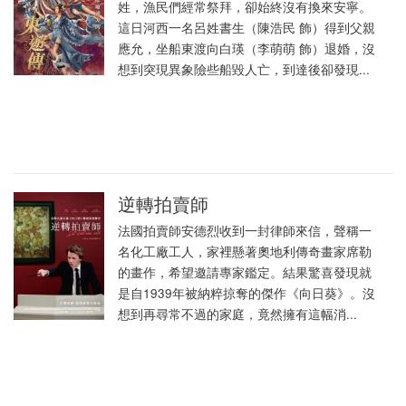
姓，漁民們經常祭拜，卻始終沒有換來安寧。
這日河西一名呂姓書生（陳浩民 飾）得到父親
應允，坐船東渡向白瑛（李萌萌 飾）退婚，沒
想到突現異象險些船毀人亡，到達後卻發現...
逆轉拍賣師
法國拍賣師安德烈收到一封律師來信，聲稱一
名化工廠工人，家裡懸著奧地利傳奇畫家席勒
的畫作，希望邀請專家鑑定。結果驚喜發現就
是自1939年被納粹掠奪的傑作《向日葵》。沒
想到再尋常不過的家庭，竟然擁有這幅消...