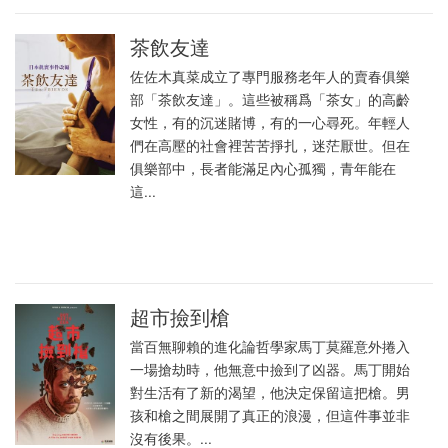
茶飲友達
佐佐木真菜成立了專門服務老年人的賣春俱樂
部「茶飲友達」。這些被稱爲「茶女」的高齡
女性，有的沉迷賭博，有的一心尋死。年輕人
們在高壓的社會裡苦苦掙扎，迷茫厭世。但在
俱樂部中，長者能滿足內心孤獨，青年能在
這...
超市撿到槍
當百無聊賴的進化論哲學家馬丁莫羅意外捲入
一場搶劫時，他無意中撿到了凶器。馬丁開始
對生活有了新的渴望，他決定保留這把槍。男
孩和槍之間展開了真正的浪漫，但這件事並非
沒有後果。...