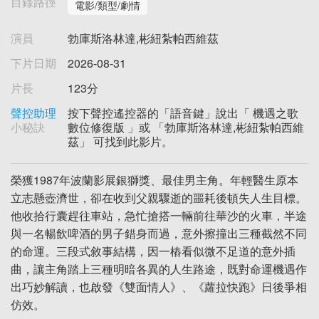
目錄路徑
電影/類型/劇情
演員
勃庫斯洛林達,彬紐紮帕西維茲
下片日期
2026-08-31
片長
123分
聲控助理
按下聲控遙控器的「語音鍵」說出「 機遇之歌
小秘訣
數位修復版 」或 「勃庫斯洛林達,彬紐紮帕西維
茲」 可找到此影片。
榮獲1987年波蘭影展銀獅獎、最佳男主角。年輕醫生原本
立志懸壺濟世，卻在收到父親驟逝的噩耗後頓失人生目標。
他收拾行囊趕往車站，急忙搶搭一輛前往華沙的火車，半途
與一名暢飲啤酒的男子錯身而過，意外擦撞出三種截然不同
的命運。三段式敘事結構，因一樁看似微不足道的意外插
曲，讓主角踏上三種明暗各異的人生路途，既對命運機遇作
出巧妙解讀，也啟發《雙面情人》、《蘿拉快跑》日後爭相
仿效。