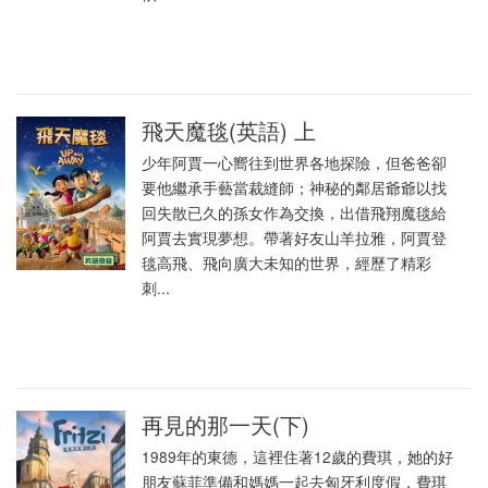
飛天魔毯(英語) 上
少年阿賈一心嚮往到世界各地探險，但爸爸卻
要他繼承手藝當裁縫師；神秘的鄰居爺爺以找
回失散已久的孫女作為交換，出借飛翔魔毯給
阿賈去實現夢想。帶著好友山羊拉雅，阿賈登
毯高飛、飛向廣大未知的世界，經歷了精彩
刺...
再見的那一天(下)
1989年的東德，這裡住著12歲的費琪，她的好
朋友蘇菲準備和媽媽一起去匈牙利度假，費琪