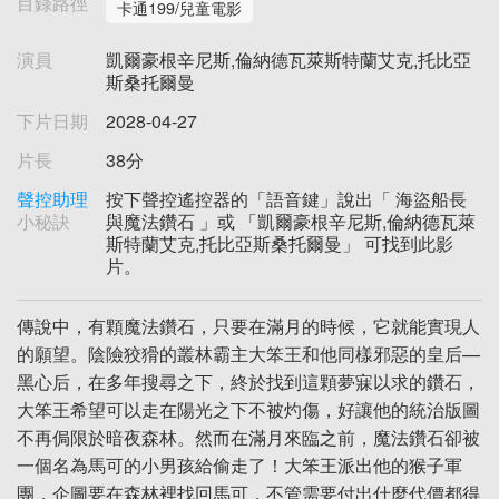
目錄路徑
卡通199/兒童電影
演員
凱爾豪根辛尼斯,倫納德瓦萊斯特蘭艾克,托比亞
斯桑托爾曼
下片日期
2028-04-27
片長
38分
聲控助理
按下聲控遙控器的「語音鍵」說出「 海盜船長
小秘訣
與魔法鑽石 」或 「凱爾豪根辛尼斯,倫納德瓦萊
斯特蘭艾克,托比亞斯桑托爾曼」 可找到此影
片。
傳說中，有顆魔法鑽石，只要在滿月的時候，它就能實現人
的願望。陰險狡猾的叢林霸主大笨王和他同樣邪惡的皇后—
黑心后，在多年搜尋之下，終於找到這顆夢寐以求的鑽石，
大笨王希望可以走在陽光之下不被灼傷，好讓他的統治版圖
不再侷限於暗夜森林。然而在滿月來臨之前，魔法鑽石卻被
一個名為馬可的小男孩給偷走了！大笨王派出他的猴子軍
團，企圖要在森林裡找回馬可，不管需要付出什麼代價都得