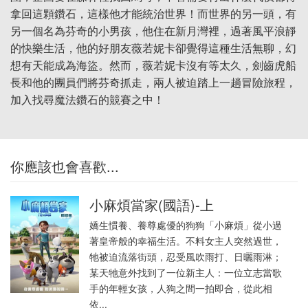
拿回這顆鑽石，這樣他才能統治世界！而世界的另一頭，有
另一個名為芬奇的小男孩，他住在新月灣裡，過著風平浪靜
的快樂生活，他的好朋友薇若妮卡卻覺得這種生活無聊，幻
想有天能成為海盜。然而，薇若妮卡沒有等太久，劍齒虎船
長和他的團員們將芬奇抓走，兩人被迫踏上一趟冒險旅程，
加入找尋魔法鑽石的競賽之中！
你應該也會喜歡...
小麻煩當家(國語)-上
嬌生慣養、養尊處優的狗狗「小麻煩」從小過
著皇帝般的幸福生活。不料女主人突然過世，
牠被迫流落街頭，忍受風吹雨打、日曬雨淋；
某天牠意外找到了一位新主人：一位立志當歌
手的年輕女孩，人狗之間一拍即合，從此相
依...