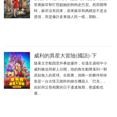
答應蘇菲幫忙照顧她的狗狗史巴尼。然而開學
時，蘇菲沒有回來，原來蘇菲和媽媽並不是去
渡假，而是像許多東德人民一樣，期盼...
威利的異星大冒險(國語)-下
隨著太空船因意外事故爆炸，在逃生過程中小
威利被迫與家人分開，他的救生船降落到一顆
原始無人的星球。在那裏，他唯一的夥伴和依
靠是一台古怪又能幹的維生機器人「巴克」。
由於與父母相聚的日子遙遙無期，救援船也
遲...